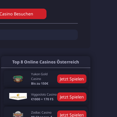
Casino Besuchen
ustly
Zimpler
Neosurf
Top 8 Online Casinos Österreich
reise ins Casinos Baden
Vor- und Nachteile
Zusa
Yukon Gold
Jetzt Spielen
Casino
Bis zu 150€
Viggoslots Casino
Jetzt Spielen
€1000 + 170 FS
Zodiac Casino
Jetzt Spielen