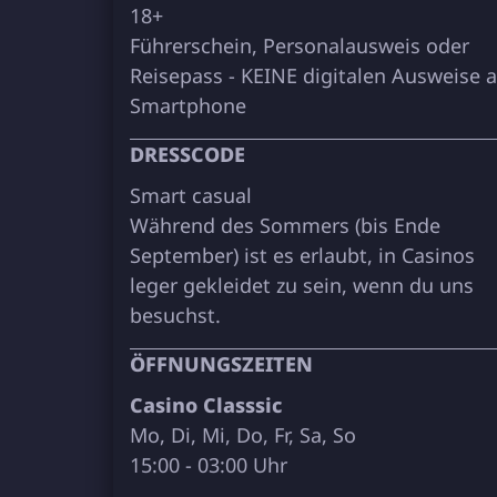
18+
Führerschein, Personalausweis oder
Reisepass - KEINE digitalen Ausweise 
Smartphone
DRESSCODE
Smart casual
Während des Sommers (bis Ende
September) ist es erlaubt, in Casinos
leger gekleidet zu sein, wenn du uns
besuchst.
ÖFFNUNGSZEITEN
Casino Classsic
Mo, Di, Mi, Do, Fr, Sa, So
15:00 - 03:00 Uhr