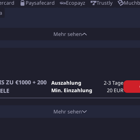
ercard
Paysafecard
Ecopayz
Trustly
Muchb
a
Mehr sehen
S ZU €1000 + 200
Auszahlung
2-3 Tage
IELE
Min. Einzahlung
20 EUR
ktionen:
Mehr sehen
en
Live Roulette
Live Blackjack
Spielautomaten
rten:
card
Visa
Bitcoin
Ethereum
Litecoin
Kre