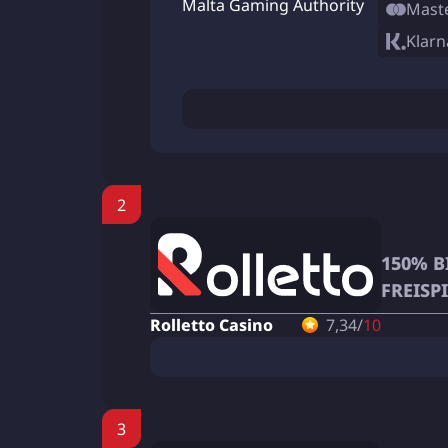
Malta Gaming Authority
Mast
Klarn
150% BI
FREISP
Rolletto Casino
7,34/
10
Etabliert:
Casino-Fun
2020
Sportwett
Lizenz:
Zahlungsa
Curacao
Master