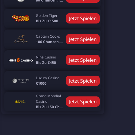
80 Chancen, für nur 1€ zum Sofortmillionär zu werden
Golden Tiger
Jetzt Spielen
Bis Zu €1500
Captain Cooks
Jetzt Spielen
100 Chancen, für nur 5€ zum Sofortmillionär zu werden
Nine Casino
Jetzt Spielen
Bis Zu €450
Luxury Casino
Jetzt Spielen
€1000
Grand Mondial
Jetzt Spielen
Casino
Bis Zu 150 Chancen