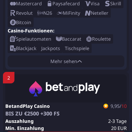
Mastercard
Paysafecard
Visa
Skrill
Revolut
N26
MiFinity
Neteller
Bitcoin
Casino-Funktionen:
Spielautomaten
Baccarat
Roulette
Blackjack
Jackpots
Tischspiele
Mehr sehen
BetandPlay Casino
9,95/
10
BIS ZU €2500 +300 FS
Auszahlung
2-3 Tage
Min. Einzahlung
20 EUR