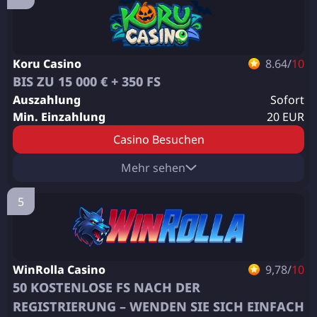
Visa
Mastercard
MiFinity
Revolut
N26
Bitcoin
Ethereum
Kreditkarten
Casino-Funktionen:
Koru Casino
8.64/
10
Baccarat
Spielautomaten
Blackjack
BIS ZU 15 000 € + 350 FS
Live Blackjack
Poker
Live Roulette
Auszahlung
Sofort
Min. Einzahlung
20 EUR
Roulette
Casino Besuchen
Etabliert:
Mehr sehen
2025
Lizenz:
Tobique Gaming Commission
Zahlungsarten:
Mastercard
MiFinity
Apple Pay
Skrill
WinRolla Casino
9,78/
10
Revolut
N26
Kreditkarten
Neteller
50 KOSTENLOSE FS NACH DER
Bitcoin
Litecoin
Visa
REGISTRIERUNG – WENDEN SIE SICH EINFACH
Casino-Funktionen: