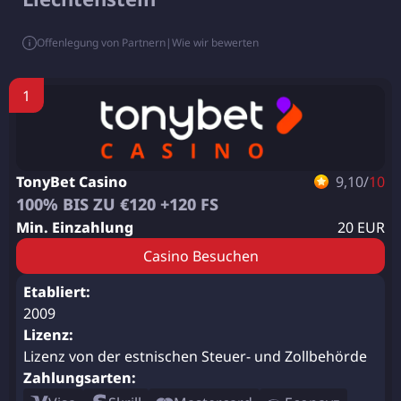
Offenlegung von Partnern
Wie wir bewerten
TonyBet Casino
9,10/
10
100% BIS ZU €120 +120 FS
Min. Einzahlung
20 EUR
Casino Besuchen
Etabliert:
2009
Lizenz:
Lizenz von der estnischen Steuer- und Zollbehörde
Zahlungsarten: