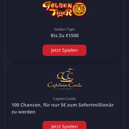
Golden Tiger
Bis Zu €1500
Jetzt Spielen
Captain Cooks
100 Chancen, für nur 5€ zum Sofortmillionär
zu werden
Jetzt Spielen