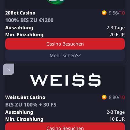
Mastercard
Visa
Kreditkarten
20Bet Casino
9,56/
10
Ethereum
Bitcoin
Dogecoin
100% BIS ZU €1200
Casino-Funktionen:
Auszahlung
2-3 Tage
Spielautomaten
Roulette
Jackpot
Min. Einzahlung
20 EUR
Baccarat
Poker
Blackjack
Casino Besuchen
Etabliert:
Mehr sehen
2020
Lizenz:
Curacao
Zahlungsarten:
Visa
Mastercard
Apple Pay
Klarna
Weiss.Bet Casino
8,80/
10
Bitcoin
Litecoin
Ethereum
Neteller
BIS ZU 100% + 30 FS
Skrill
Ecopayz
Neosurf
Auszahlung
2-3 Tage
Handy Zahlung
Kreditkarten
Google Pay
Min. Einzahlung
10 EUR
Casino-Funktionen:
Casino Besuchen