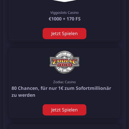
Viggoslots Casino
€1000 + 170 FS
Jetzt Spielen
Zodiac Casino
80 Chancen, für nur 1€ zum Sofortmillionär
zu werden
Jetzt Spielen