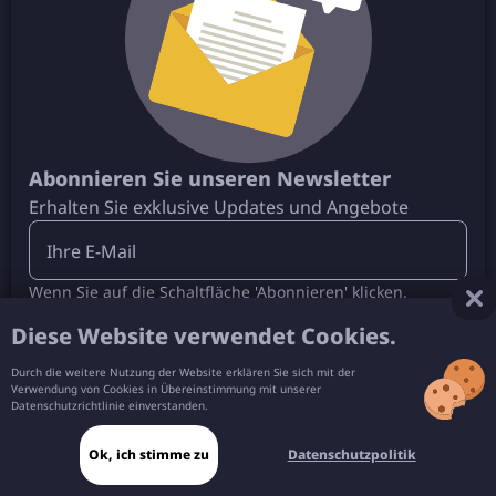
Abonnieren Sie unseren Newsletter
Erhalten Sie exklusive Updates und Angebote
Ihre E-Mail
Wenn Sie auf die Schaltfläche 'Abonnieren' klicken,
erklären Sie sich mit den Bedingungen unserer
Diese Website verwendet Cookies.
Datenschutzrichtlinie einverstanden und stimmen der
Verarbeitung Ihrer personenbezogenen Daten zu.
Durch die weitere Nutzung der Website erklären Sie sich mit der
Anmeldung abgeschlossen!
Verwendung von Cookies in Übereinstimmung mit unserer
Datenschutzrichtlinie einverstanden.
Ihre E-Mail-Adresse ist nun registriert – Sie werden
bald von uns hören
Ok, ich stimme zu
Datenschutzpolitik