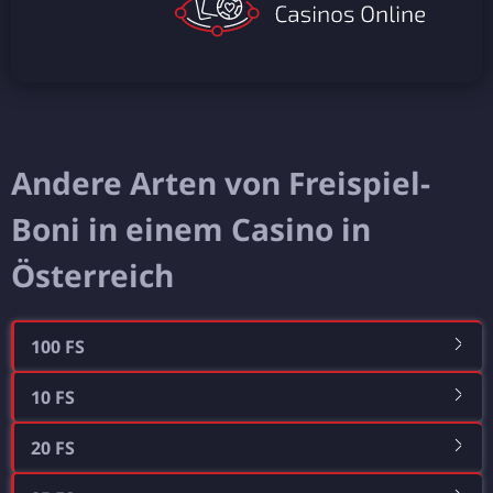
Andere Arten von Freispiel-
Boni in einem Casino in
Österreich
100 FS
10 FS
20 FS