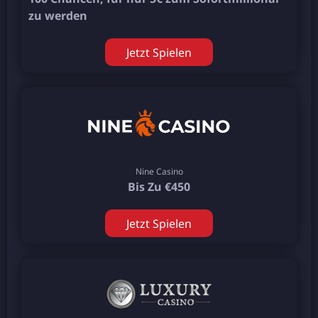
zu werden
Jetzt Spielen
Nine Casino
Bis Zu €450
Jetzt Spielen