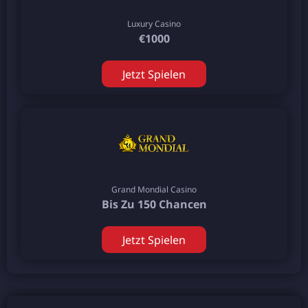
Luxury Casino
€1000
Jetzt Spielen
Grand Mondial Casino
Bis Zu 150 Chancen
Jetzt Spielen