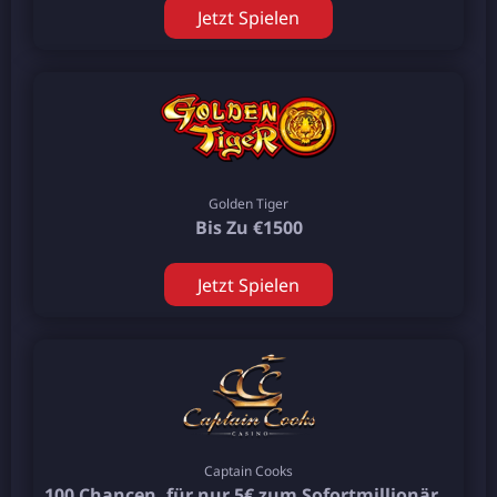
Jetzt Spielen
Golden Tiger
Bis Zu €1500
Jetzt Spielen
Captain Cooks
100 Chancen, für nur 5€ zum Sofortmillionär