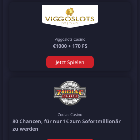
Viggoslots Casino
€1000 + 170 FS
Jetzt Spielen
Zodiac Casino
80 Chancen, für nur 1€ zum Sofortmillionär
zu werden