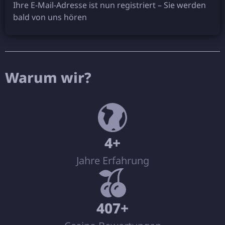
Ihre E-Mail-Adresse ist nun registriert – Sie werden
bald von uns hören
Warum wir?
5
+
Jahre Erfahrung
657
+