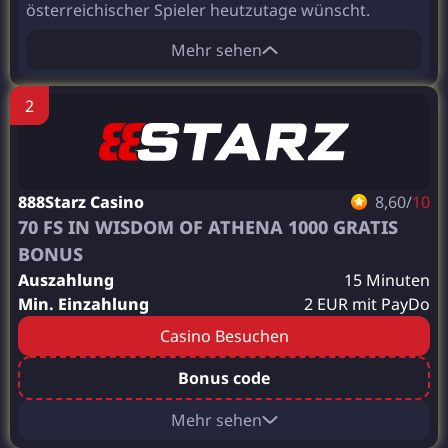
österreichischer Spieler heutzutage wünscht.
Mehr sehen
888Starz Casino
8,60/
10
70 FS IN WISDOM OF ATHENA 1000 GRATIS
BONUS
Auszahlung
15 Minuten
Min. Einzahlung
2 EUR mit PayDo
Casino Besuchen
Zahlungsarten:
Mehr sehen
Neteller
Google Pay
Revolut
Skrill