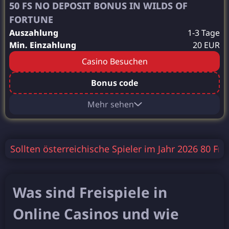
50 FS NO DEPOSIT BONUS IN WILDS OF
FORTUNE
Auszahlung
1-3 Tage
Min. Einzahlung
20 EUR
Casino Besuchen
Zahlungsarten:
Mehr sehen
Mastercard
Apple Pay
Google Pay
MiFinity
Kreditkarten
Revolut
Bitcoin
Litecoin
Visa
Sollten österreichische Spieler im Jahr 2026 80 Fre
Was sіnd Frеіspіеlе іn
Onlіnе Casіnos und wіе