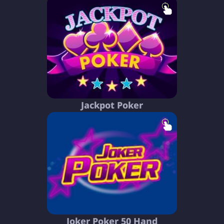
Jackpot Poker
Joker Poker 50 Hand