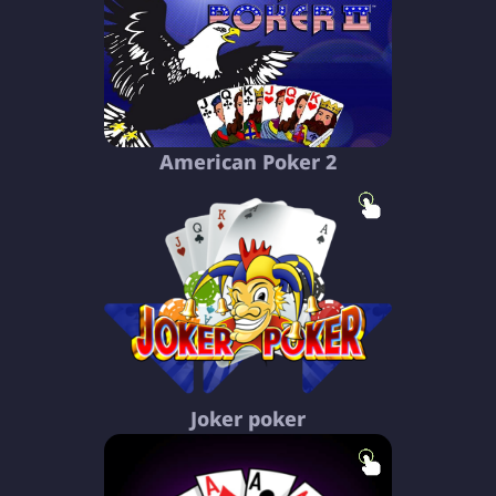
American Poker 2
Joker poker