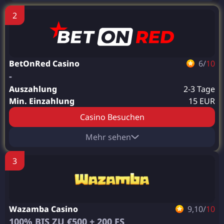
BetOnRed Casino
6/
10
-
Auszahlung
2-3 Tage
Min. Einzahlung
15 EUR
Casino Besuchen
Etabliert:
Mehr sehen
2022
Lizenz:
Curacao
Zahlungsarten:
Kreditkarten
Visa
Mastercard
Skrill
Wazamba Casino
9,10/
10
Paysafecard
N26
Dogecoin
Bitcoin
100% BIS ZU €500 + 200 FS