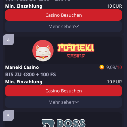
Ethereum
Litecoin
Ripple
Neteller
Min. Einzahlung
10 EUR
Casino-Funktionen:
Casino Besuchen
Poker
Blackjack
Baccarat
Etabliert:
Mehr sehen
Spielautomaten
Roulette
Blackjack
2019
Rubbellose
Sportwetten
Craps
Lizenz:
Curacao
Zahlungsarten:
Visa
Mastercard
Paysafecard
Klarna
Maneki Casino
9,09/
10
Skrill
Neteller
Ecopayz
Apple Pay
BIS ZU €800 + 100 FS
Bitcoin
Litecoin
Kreditkarten
Min. Einzahlung
10 EUR
Casino-Funktionen:
Casino Besuchen
Spielautomaten
Baccarat
Roulette
Etabliert:
Mehr sehen
Blackjack
Jackpots
Tischspiele
2019
Lizenz:
Malta Gaming Authority - MGA