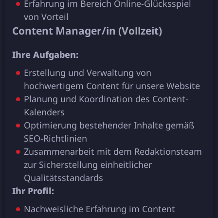
Erfahrung im Bereich Online-Glücksspiel
von Vorteil
Content Manager/in (Vollzeit)
Ihre Aufgaben:
Erstellung und Verwaltung von
hochwertigem Content für unsere Website
Planung und Koordination des Content-
Kalenders
Optimierung bestehender Inhalte gemäß
SEO-Richtlinien
Zusammenarbeit mit dem Redaktionsteam
zur Sicherstellung einheitlicher
Qualitätsstandards
Ihr Profil:
Nachweisliche Erfahrung im Content