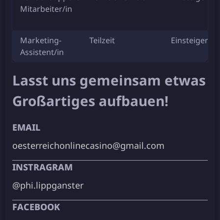
Mitarbeiter/in
Marketing-
Teilzeit
Einsteiger/S
Assistent/in
Lasst uns gemeinsam etwas
Großartiges aufbauen!
EMAIL
oesterreichonlinecasino@gmail.com
INSTRAGRAM
@phi.lippganster
FACEBOOK