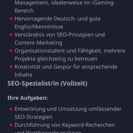
Management, idealerweise im iGaming-
Bereich
Hervorragende Deutsch- und gute
Englischkenntnisse
Verständnis von SEO-Prinzipien und
Content-Marketing
Organisationstalent und Fähigkeit, mehrere
Projekte gleichzeitig zu betreuen
Kreativität und Gespür für ansprechende
Inhalte
SEO-Spezialist/in (Vollzeit)
Ihre Aufgaben:
Entwicklung und Umsetzung umfassender
SEO-Strategien
Durchführung von Keyword-Recherchen
und Wettbewerbsanalysen