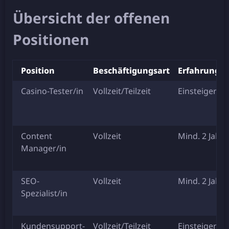
Übersicht der offenen
Positionen
Position
Beschäftigungsart
Erfahrungs
Casino-Tester/in
Vollzeit/Teilzeit
Einsteiger/Fo
Content
Vollzeit
Mind. 2 Jahr
Manager/in
SEO-
Vollzeit
Mind. 2 Jahr
Spezialist/in
Kundensupport-
Vollzeit/Teilzeit
Einsteiger w