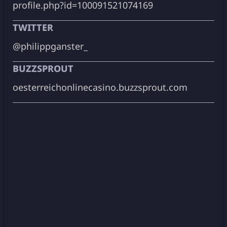
profile.php?id=100091521074169
TWITTER
@philippganster_
BUZZSPROUT
oesterreichonlinecasino.buzzsprout.com