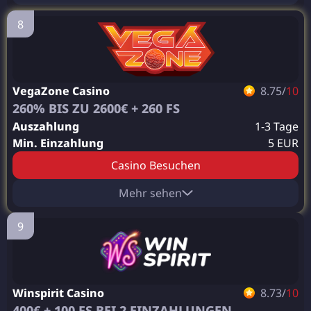
2023
Lizenz:
Curacao
Zahlungsarten:
Mastercard
Paysafecard
Visa
Skrill
VegaZone Casino
8.75/
10
Revolut
N26
MiFinity
Neteller
260% BIS ZU 2600€ + 260 FS
Bitcoin
Auszahlung
1-3 Tage
Casino-Funktionen:
Min. Einzahlung
5 EUR
Spielautomaten
Baccarat
Roulette
Casino Besuchen
Blackjack
Jackpots
Tischspiele
Etabliert:
Mehr sehen
2025
Lizenz:
Curacao
Zahlungsarten:
Drei
A1
Handy Zahlung
Paysafecard
Winspirit Casino
8.73/
10
Magenta
Mastercard
Visa
400€ + 100 FS BEI 2 EINZAHLUNGEN