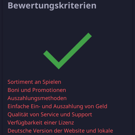
Веwеrtungskrіtеrіеn
Sortiment an Spielen
Boni und Promotionen
Auszahlungsmethoden
Einfache Ein- und Auszahlung von Geld
Qualität von Service und Support
Verfügbarkeit einer Lizenz
Deutsche Version der Website und lokale