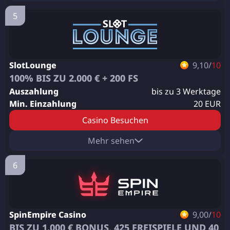
Zahlungsarten:
Skrill
Visa
Mastercard
E-Wallet
Neteller
Kreditkarten
Paysafecard
E-Wallet
N26
SlotLounge
9,10/
10
Casino-Funktionen:
100% BIS ZU 2.000 € + 200 FS
Spielautomaten
Poker
Bingo
Lotto
Auszahlung
bis zu 3 Werktage
Min. Einzahlung
20 EUR
Rubbellose
Live Roulette
Live Blackjack
Casino Besuchen
Etabliert:
Mehr sehen
2025
Lizenz:
Curacao
Zahlungsarten:
Mastercard
MiFinity
Revolut
Skrill
SpinEmpire Casino
9,00/
10
Paysafecard
Neteller
BIS ZU 1.000 € BONUS, 425 FREISPIELE UND 40