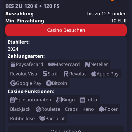
BIS ZU 120 € + 120 FS
Auszahlung
bis zu 12 Stunden
Min. Einzahlung
10 EUR
Casino Besuchen
Etabliert:
2024
Zahlungsarten:
Paysafecard
Mastercard
Neteller
Revolut Visa
Skrill
Revolut
Apple Pay
Google Pay
Bitcoin
Casino-Funktionen:
Spielautomaten
Bingo
Lotto
BlackJack
Roulette
Craps
Keno
Poker
Rubbellose
Baccarat
Mehr sehen