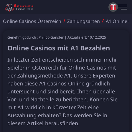
Online Casinos Österreich
Zahlungsarten
A1 Online C
Genehmigt durch :
Philipp Ganster
|
Aktualisiert: 10.12.2025
Online Casinos mit A1 Bezahlen
In letzter Zeit entscheiden sich immer mehr
Spieler in Österreich für Online-Casinos mit
der Zahlungsmethode A1. Unsere Experten
haben diese A1 Casinos Online gründlich
untersucht und sind bereit, Ihnen über alle
Vor- und Nachteile zu berichten. Können Sie
mit A1 wirklich in kürzester Zeit eine
Auszahlung erhalten? Das werden Sie in
diesem Artikel herausfinden.