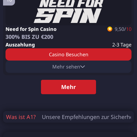
Curacao, Kahnawake Gaming Commission
Spielautomaten
Tischspiele
Jackpots
Zahlungsarten:
Kreditkarten
Skrill
Mastercard
Need for Spin Casino
9,50/
10
Neteller
A1
Paysafecard
Visa
300% BIS ZU €200
Magenta
Klarna
Neosurf
Sofort
Auszahlung
2-3 Tage
Visa
Muchbetter
Handy Zahlung
Casino Besuchen
Casino-Funktionen:
Mehr sehen
Spielautomaten
Roulette
Lotto
Sportwetten
Blackjack
Baccarat
Poker
Craps
Mehr
Was ist A1?
Unsere Empfehlungen zur Sicherheit