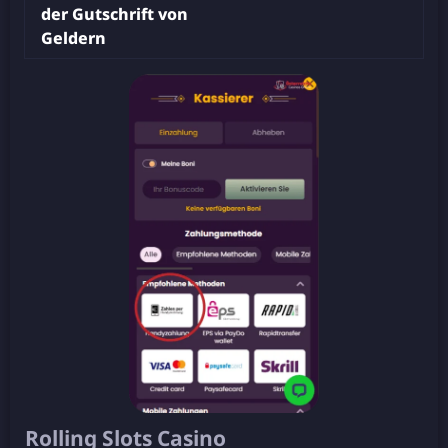
dеr Gutsсhrіft vоn
Gеldеrn
Rоllіng Slоts Саsіnо