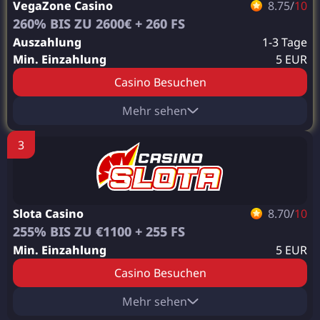
VegaZone Casino
8.75/
10
260% BIS ZU 2600€ + 260 FS
Auszahlung
1-3 Tage
Min. Einzahlung
5 EUR
Casino Besuchen
Etabliert:
Mehr sehen
2025
Lizenz:
Curacao
Zahlungsarten:
Drei
A1
Handy Zahlung
Paysafecard
Slota Casino
8.70/
10
Magenta
Mastercard
Visa
255% BIS ZU €1100 + 255 FS
Google Pay
Skrill
Revolut
Sofort
Min. Einzahlung
5 EUR
MiFinity
Neteller
Bitcoin
Casino Besuchen
Casino-Funktionen:
Etabliert:
Mehr sehen
Keno
Blackjack
Roulette
Bingo
2024