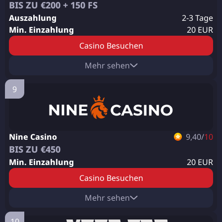
BIS ZU €200 + 150 FS
Paysafecard
A1
Drei
Auszahlung
2-3 Tage
Casino-Funktionen:
Min. Einzahlung
20 EUR
Spielautomaten
Sportwetten
Baccarat
Casino Besuchen
Rubbellose
Poker
Rubbellose
Roulette
Etabliert:
Mehr sehen
Bingo
2020
Lizenz:
Curacao
Zahlungsarten:
Visa
Mastercard
A1
Kreditkarten
Nine Casino
9,40/
10
Apple Pay
Handy Zahlung
Ecopayz
BIS ZU €450
Giropay
Trustly
Bitcoin
Litecoin
Min. Einzahlung
20 EUR
Ethereum
Skrill
Neteller
Neosurf
Casino Besuchen
Zimpler
Paysafecard
Magenta
Klarna
Etabliert:
Mehr sehen
Google Pay
2021
Casino-Funktionen:
Lizenz: