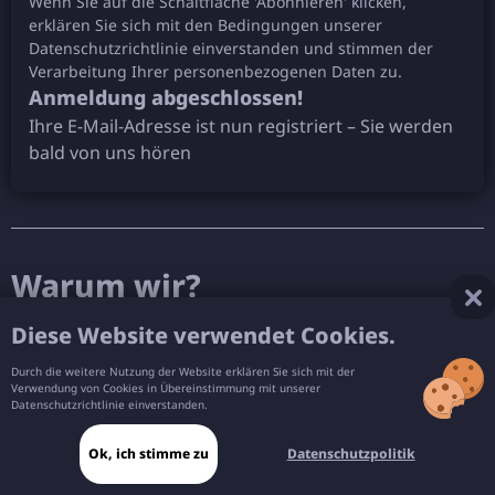
Wenn Sie auf die Schaltfläche 'Abonnieren' klicken,
erklären Sie sich mit den Bedingungen unserer
Datenschutzrichtlinie einverstanden und stimmen der
Verarbeitung Ihrer personenbezogenen Daten zu.
Anmeldung abgeschlossen!
Ihre E-Mail-Adresse ist nun registriert – Sie werden
bald von uns hören
Warum wir?
Diese Website verwendet Cookies.
Durch die weitere Nutzung der Website erklären Sie sich mit der
Verwendung von Cookies in Übereinstimmung mit unserer
Datenschutzrichtlinie einverstanden.
5
+
Ok, ich stimme zu
Datenschutzpolitik
Jahre Erfahrung