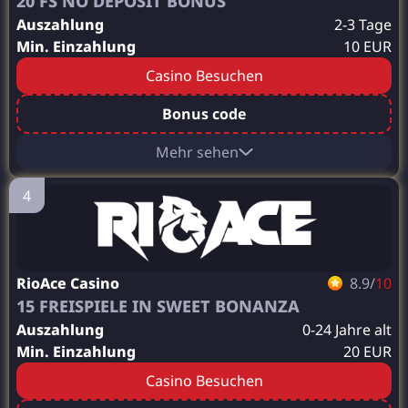
20 FS NO DEPOSIT BONUS
Auszahlung
2-3 Tage
Min. Einzahlung
10 EUR
Casino Besuchen
Zahlungsarten:
Mehr sehen
E-Wallet
Visa
Revolut
Mastercard
Neteller
Paysafecard
Google Pay
Apple Pay
Skrill
RioAce Casino
8.9/
10
15 FREISPIELE IN SWEET BONANZA
Auszahlung
0-24 Jahre alt
Min. Einzahlung
20 EUR
Casino Besuchen