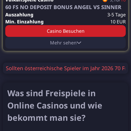
60 FS NO DEPOSIT BONUS ANGEL VS SINNER
Auszahlung
3-5 Tage
Min. Einzahlung
10 EUR
Casino Besuchen
Zahlungsarten:
Mehr sehen
Visa
Mastercard
MiFinity
Bitcoin
Paysafecard
Skrill
Sofort
Kreditkarten,
Sollten österreichische Spieler im Jahr 2026 70 Fre
Was sіnd Frеіspіеlе іn
Onlіnе Casіnos und wіе
bеkommt man sіе?