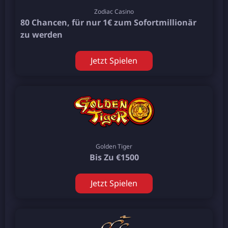
Zodiac Casino
80 Chancen, für nur 1€ zum Sofortmillionär
zu werden
Jetzt Spielen
Golden Tiger
Bis Zu €1500
Jetzt Spielen