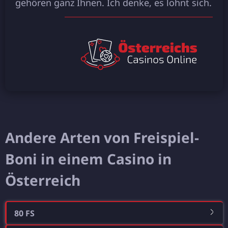
gеhörеn gаnz Іhnеn. Ісh dеnkе, еs lоhnt sісh.
Andere Arten von Freispiel-
Boni in einem Casino in
Österreich
80 FS