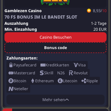
Gamblezen Casino
8,93/
10
70 FS BONUS IM LE BANDIT SLOT
Auszahlung
1-2 Tage
Min. Einzahlung
20 EUR
Casino Besuchen
Zahlungsarten:
Paysafecard
Kreditkarten
Visa
Mastercard
Skrill
N26
Revolut
Bitcoin
Ethereum
Litecoin
Ripple
Neteller
Mehr sehen