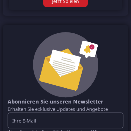
Jetzt Spielen
Abonnieren Sie unseren Newsletter
Erhalten Sie exklusive Updates und Angebote
Ihre E-Mail