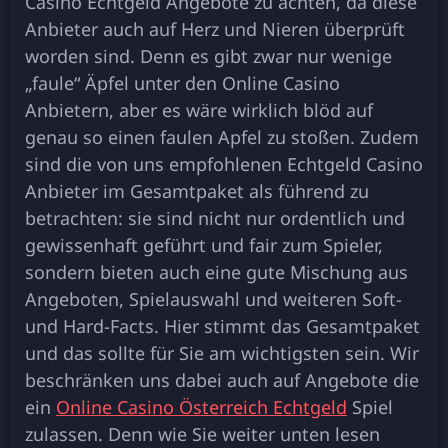
Casino Echtgeld Angebote zu achten, da diese
Anbieter auch auf Herz und Nieren überprüft
worden sind. Denn es gibt zwar nur wenige
„faule“ Äpfel unter den Online Casino
Anbietern, aber es wäre wirklich blöd auf
genau so einen faulen Apfel zu stoßen. Zudem
sind die von uns empfohlenen Echtgeld Casino
Anbieter im Gesamtpaket als führend zu
betrachten: sie sind nicht nur ordentlich und
gewissenhaft geführt und fair zum Spieler,
sondern bieten auch eine gute Mischung aus
Angeboten, Spielauswahl und weiteren Soft-
und Hard-Facts. Hier stimmt das Gesamtpaket
und das sollte für Sie am wichtigsten sein. Wir
beschränken uns dabei auch auf Angebote die
ein
Online Casino Österreich Echtgeld
Spiel
zulassen. Denn wie Sie weiter unten lesen