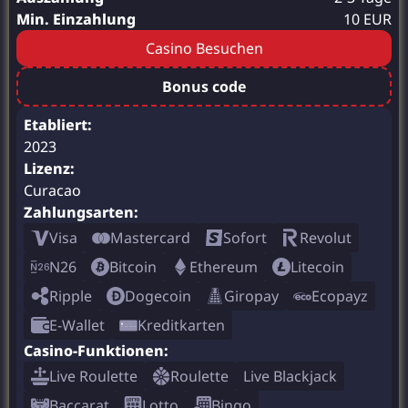
Min. Einzahlung
10 EUR
Casino Besuchen
Etabliert:
2023
Lizenz:
Curacao
Zahlungsarten:
Visa
Mastercard
Sofort
Revolut
N26
Bitcoin
Ethereum
Litecoin
Ripple
Dogecoin
Giropay
Ecopayz
E-Wallet
Kreditkarten
Casino-Funktionen:
Live Roulette
Roulette
Live Blackjack
Baccarat
Lotto
Bingo