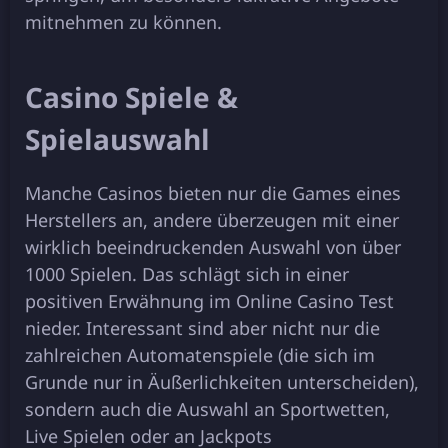
mitnehmen zu können.
Casino Spiele &
Spielauswahl
Manche Casinos bieten nur die Games eines
Herstellers an, andere überzeugen mit einer
wirklich beeindruckenden Auswahl von über
1000 Spielen. Das schlägt sich in einer
positiven Erwähnung im Online Casino Test
nieder. Interessant sind aber nicht nur die
zahlreichen Automatenspiele (die sich im
Grunde nur in Äußerlichkeiten unterscheiden),
sondern auch die Auswahl an Sportwetten,
Live Spielen oder an Jackpots