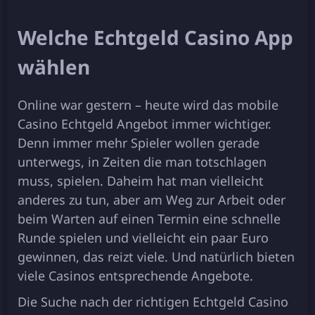
Welche Echtgeld Casino App
wählen
Online war gestern – heute wird das mobile
Casino Echtgeld Angebot immer wichtiger.
Denn immer mehr Spieler wollen gerade
unterwegs, in Zeiten die man totschlagen
muss, spielen. Daheim hat man vielleicht
anderes zu tun, aber am Weg zur Arbeit oder
beim Warten auf einen Termin eine schnelle
Runde spielen und vielleicht ein paar Euro
gewinnen, das reizt viele. Und natürlich bieten
viele Casinos entsprechende Angebote.
Die Suche nach der richtigen Echtgeld Casino