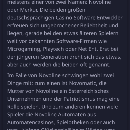
meistens einer von zwei Namen: Novoline
oder Merkur. Die beiden großen
deutschsprachigen Casino Software Entwickler
erfreuen sich ungebrochener Beliebtheit und
liegen, gerade bei den etwas älteren Spielern
weit vor bekannten Software-Firmen wie
Microgaming, Playtech oder Net Ent. Erst bei
der jüngeren Generation dreht sich das etwas,
aber auch werden die beiden oft genannt.
Im Falle von Novoline schwingen wohl zwei
Dinge mit: zum einen ist Novomatic, die
Mutter von Novoline ein österreichisches
Unternehmen und der Patriotismus mag eine
Rolle spielen. Und zum anderen kennen viele
Spieler die Novoline Automaten aus
Automatencasinos, Spielotheken oder auch