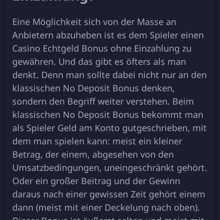
Eine Möglichkeit sich von der Masse an
Anbietern abzuheben ist es dem Spieler einen
Casino Echtgeld Bonus ohne Einzahlung zu
gewähren. Und das gibt es öfters als man
denkt. Denn man sollte dabei nicht nur an den
klassischen No Deposit Bonus denken,
sondern den Begriff weiter verstehen. Beim
klassischen No Deposit Bonus bekommt man
als Spieler Geld am Konto gutgeschrieben, mit
dem man spielen kann: meist ein kleiner
Betrag, der einem, abgesehen von den
Umsatzbedingungen, uneingeschränkt gehört.
Oder ein großer Beitrag und der Gewinn
daraus nach einer gewissen Zeit gehört einem
dann (meist mit einer Deckelung nach oben).