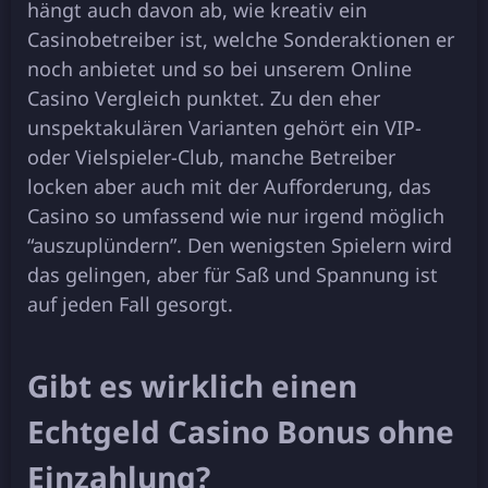
hängt auch davon ab, wie kreativ ein
Casinobetreiber ist, welche Sonderaktionen er
noch anbietet und so bei unserem Online
Casino Vergleich punktet. Zu den eher
unspektakulären Varianten gehört ein VIP-
oder Vielspieler-Club, manche Betreiber
locken aber auch mit der Aufforderung, das
Casino so umfassend wie nur irgend möglich
“auszuplündern”. Den wenigsten Spielern wird
das gelingen, aber für Saß und Spannung ist
auf jeden Fall gesorgt.
Gibt es wirklich einen
Echtgeld Casino Bonus ohne
Einzahlung?