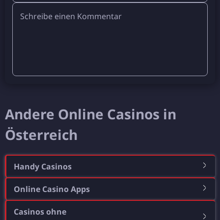
Schreibe einen Kommentar
Andere Online Casinos in
Österreich
Handy Casinos
Online Casino Apps
Casinos ohne