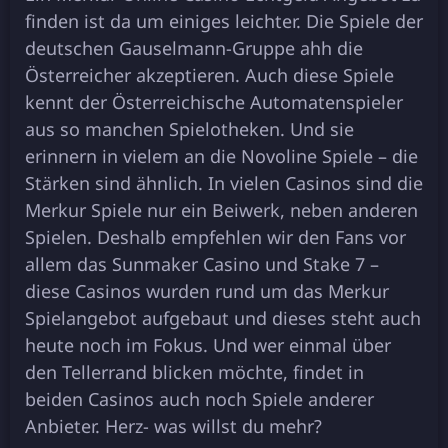
finden ist da um einiges leichter. Die Spiele der
deutschen Gauselmann-Gruppe ahh die
Österreicher akzeptieren. Auch diese Spiele
kennt der Österreichische Automatenspieler
aus so manchen Spielotheken. Und sie
erinnern in vielem an die Novoline Spiele – die
Stärken sind ähnlich. In vielen Casinos sind die
Merkur Spiele nur ein Beiwerk, neben anderen
Spielen. Deshalb empfehlen wir den Fans vor
allem das Sunmaker Casino und Stake 7 –
diese Casinos wurden rund um das Merkur
Spielangebot aufgebaut und dieses steht auch
heute noch im Fokus. Und wer einmal über
den Tellerrand blicken möchte, findet in
beiden Casinos auch noch Spiele anderer
Anbieter. Herz- was willst du mehr?