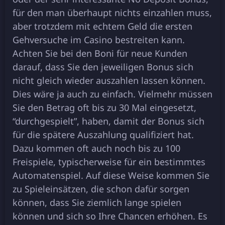
für den man überhaupt nichts einzahlen muss,
aber trotzdem mit echtem Geld die ersten
Gehversuche im Casino bestreiten kann.
Achten Sie bei den Boni für neue Kunden
darauf, dass Sie den jeweiligen Bonus sich
nicht gleich wieder auszahlen lassen können.
Dies wäre ja auch zu einfach. Vielmehr müssen
Sie den Betrag oft bis zu 30 Mal eingesetzt,
“durchgespielt”, haben, damit der Bonus sich
für die spätere Auszahlung qualifiziert hat.
Dazu kommen oft auch noch bis zu 100
Freispiele, typischerweise für ein bestimmtes
Automatenspiel. Auf diese Weise kommen Sie
zu Spieleinsätzen, die schon dafür sorgen
können, dass Sie ziemlich lange spielen
können und sich so Ihre Chancen erhöhen. Es