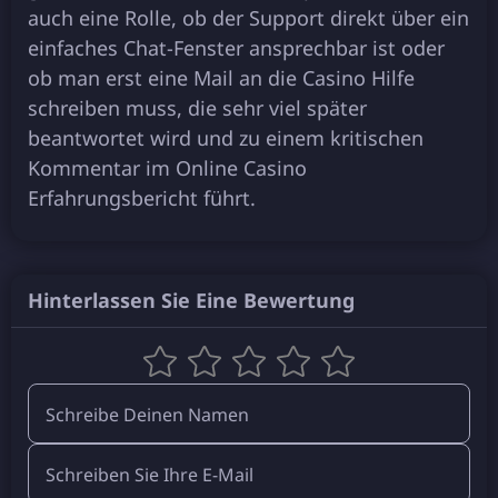
auch eine Rolle, ob der Support direkt über ein
einfaches Chat-Fenster ansprechbar ist oder
ob man erst eine Mail an die Casino Hilfe
schreiben muss, die sehr viel später
beantwortet wird und zu einem kritischen
Kommentar im Online Casino
Erfahrungsbericht führt.
Hinterlassen Sie Eine Bewertung
Schreibe Deinen Namen
Schreiben Sie Ihre E-Mail