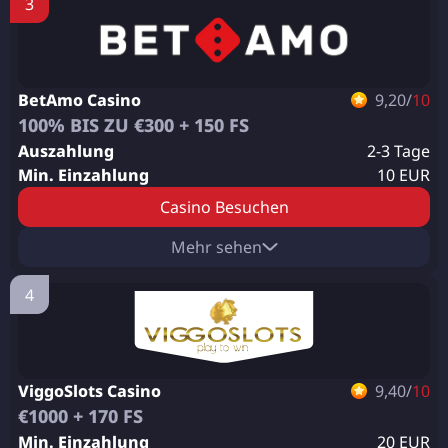
Curacao
Zahlungsarten:
Sofort
Visa
Mastercard
Paysafecard
BetAmo Casino
9,20/
10
MiFinity
Jeton
Skrill
Neteller
100% BIS ZU €300 + 150 FS
E-Wallet
Lastschrift
eZeeWallet
Auszahlung
2-3 Tage
Casino-Funktionen:
Min. Einzahlung
10 EUR
Spielautomaten
Live Roulette
Live Blackjack
Casino Besuchen
Roulette
Blackjack
Baccarat
Keno
Etabliert:
Mehr sehen
Bingo
Craps
Poker
2019
Lizenz:
Malta Gaming Authority - MGA
Zahlungsarten:
Visa
Mastercard
Kreditkarten
ViggoSlots Casino
9,40/
10
Neteller
Skrill
Ecopayz
Sofort
€1000 + 170 FS
iDEAL
Neosurf
Paysafecard
Paypal
Min. Einzahlung
20 EUR