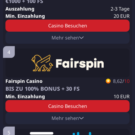
€1000 + 100 FS
Casino-Funktionen:
Auszahlung
2-3 Tage
Sportwetten
Spielautomaten
Live Blackjack
Min. Einzahlung
20 EUR
Blackjack
Bingo
Craps
Live Roulette
Casino Besuchen
Roulette
Baccarat
Poker
Etabliert:
Mehr sehen
2020
Lizenz:
Curacao
Zahlungsarten:
Visa
Mastercard
Skrill
Neteller
Fairspin Casino
8,62/
10
Kreditkarten
Apple Pay
Ecopayz
BIS ZU 100% BONUS + 30 FS
Bitcoin
Litecoin
Ethereum
Min. Einzahlung
10 EUR
Handy Zahlung
Casino Besuchen
Casino-Funktionen:
Etabliert:
Mehr sehen
Spielautomaten
Blackjack
Jackpots
2018
Tischspiele
Lizenz: