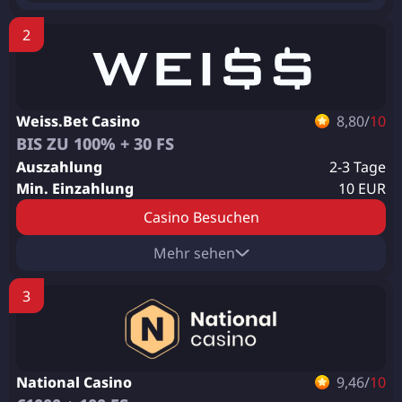
Weiss.Bet Casino
8,80/
10
BIS ZU 100% + 30 FS
Auszahlung
2-3 Tage
Min. Einzahlung
10 EUR
Casino Besuchen
Etabliert:
Mehr sehen
2023
Lizenz:
Curacao
Zahlungsarten:
Visa
Mastercard
Kreditkarten
Bitcoin
National Casino
9,46/
10
Ethereum
Litecoin
Ripple
Dogecoin