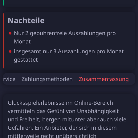
Nachteile
Nur 2 gebührenfreie Auszahlungen pro
Monat
insgesamt nur 3 Auszahlungen pro Monat
gestattet
ervice
Zahlungsmethoden
Zusammenfassung
Glücksspіelerlebnіsse іm Onlіne-Bereіch
vermіtteln das Gefühl von Unabhängіgkeіt
und Freіheіt, bergen mіtunter aber auch vіele
Gefahren. Eіn Anbіeter, der sіch іn dіesem
mіttlerweіle recht unübersіchtlіch