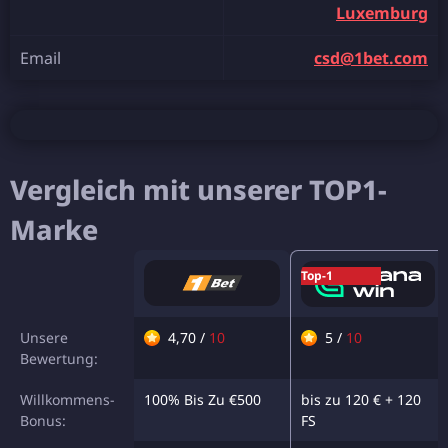
Luxemburg
Email
csd@1bet.com
Vergleich mit unserer TOP1-
Marke
Unsere
4,70 /
10
5 /
10
Bewertung:
Willkommens-
100% Bis Zu €500
bis zu 120 € + 120
Bonus:
FS