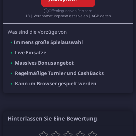
Offenlegung von Partnern
18 | Verantwortungsbewusst spielen | AGB gelten
Was sind die Vorzüge von
Immens große Spielauswahl
Live Einsätze
Massives Bonusangebot
Regelmäßige Turnier und CashBacks
Kann im Browser gespielt werden
Hinterlassen Sie Eine Bewertung