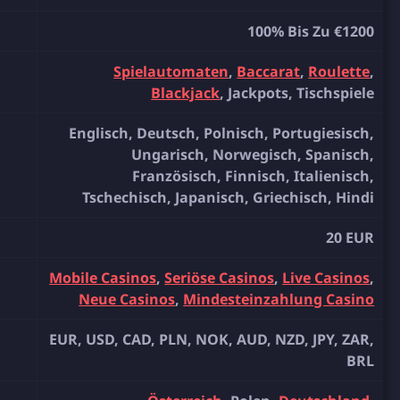
100% Bis Zu €1200
Spielautomaten
,
Baccarat
,
Roulette
,
Blackjack
, Jackpots, Tischspiele
Englisch, Deutsch, Polnisch, Portugiesisch,
Ungarisch, Norwegisch, Spanisch,
Französisch, Finnisch, Italienisch,
Tschechisch, Japanisch, Griechisch, Hindi
20 EUR
Mobile Casinos
,
Seriöse Casinos
,
Live Casinos
,
Neue Casinos
,
Mindesteinzahlung Casino
EUR, USD, CAD, PLN, NOK, AUD, NZD, JPY, ZAR,
BRL