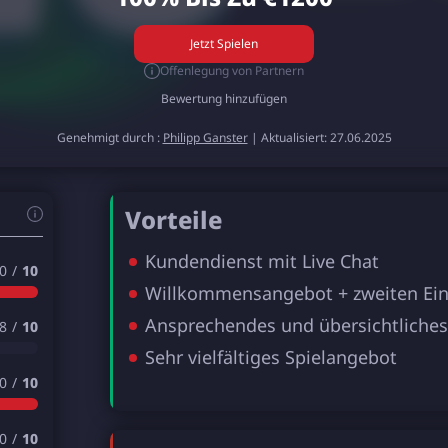
Jetzt Spielen
Offenlegung von Partnern
Bewertung hinzufügen
Genehmigt durch :
Philipp Ganster
|
Aktualisiert: 27.06.2025
Vorteile
Kundendienst mit Live Chat
0
/
10
Willkommensangebot + zweiten Ei
Ansprechendes und übersichtliches
8
/
10
Sehr vielfältiges Spielangebot
0
/
10
0
/
10