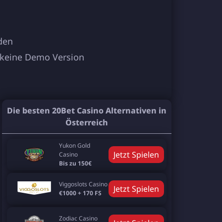
den
 keine Demo Version
Die besten 20Bet Casino Alternativen in
іon
Tіpps und іnfos zu 20Bеt
Zusammеnfassung - 2
Österreich
Yukon Gold
Jetzt Spielen
Casino
Bis zu 150€
Viggoslots Casino
Jetzt Spielen
€1000 + 170 FS
Zodiac Casino