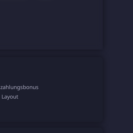
nzahlungsbonus
 Layout