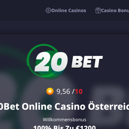
Online Casinos
Casino Bon
9,56
/
10
0Bet Online Casino Österrei
Willkommensbonus
100% Bis Zu €1200