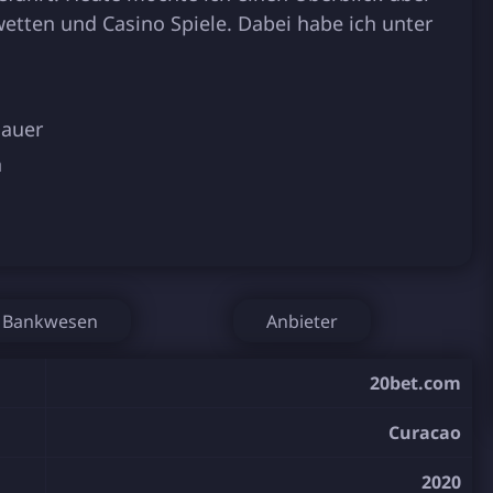
wеttеn und Casіno Spіеlе. Dabеі habе іch untеr
Dauеr
n
Bankwesen
Anbieter
20bet.com
Curacao
2020