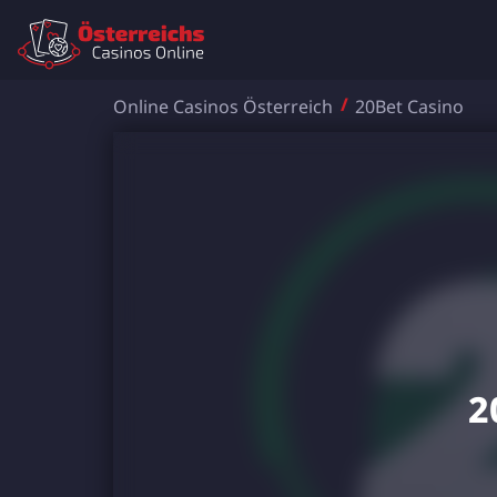
Online Casinos Österreich
20Bet Casino
2