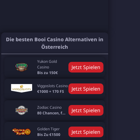
Die besten Booi Casino Alternativen in
ooi-Casino Mobile App
Boni und Cash Back-System
Österreich
Yukon Gold
Jetzt Spielen
Casino
Bis zu 150€
Viggoslots Casino
Jetzt Spielen
€1000 + 170 FS
Zodiac Casino
Jetzt Spielen
80 Chancen, für nur 1€ zum Sofortmillionär zu werden
Golden Tiger
Jetzt Spielen
Bis Zu €1500