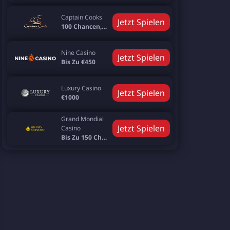
Captain Cooks
Jetzt Spielen
100 Chancen, für nur 5€ zum Sofortmillionär zu werden
Nine Casino
Jetzt Spielen
Bis Zu €450
Luxury Casino
Jetzt Spielen
€1000
Grand Mondial
Jetzt Spielen
Casino
Bis Zu 150 Chancen