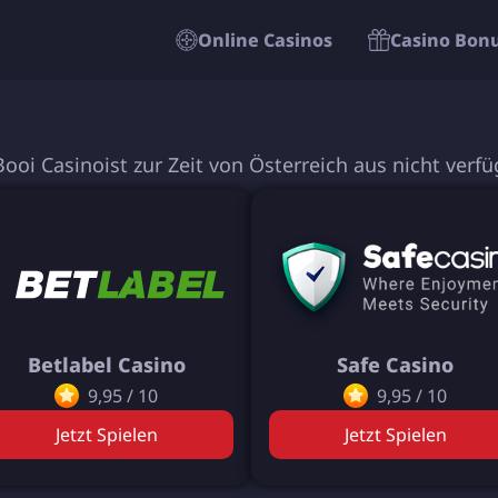
Online Casinos
Casino Bon
Booi Casinoist zur Zeit von Österreich aus nicht verf
Betlabel Casino
Safe Casino
9,95
/
10
9,95
/
10
Jetzt Spielen
Jetzt Spielen