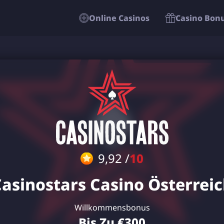
Online Casinos
Casino Bon
9,92
/
10
asinostars Casino Österrei
Willkommensbonus
Bis Zu €300