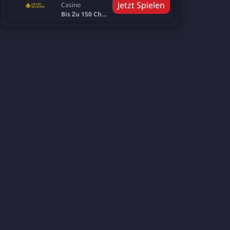
Jetzt Spielen
Casino
Bis Zu 150 Chancen