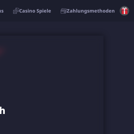
us
Casino Spiele
Zahlungsmethoden
ch