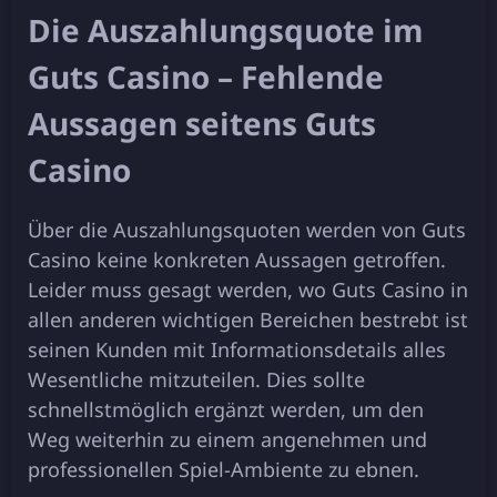
Die Auszahlungsquote im
Guts Casino – Fehlende
Aussagen seitens Guts
Casino
Über die Auszahlungsquoten werden von Guts
Casino keine konkreten Aussagen getroffen.
Leider muss gesagt werden, wo Guts Casino in
allen anderen wichtigen Bereichen bestrebt ist
seinen Kunden mit Informationsdetails alles
Wesentliche mitzuteilen. Dies sollte
schnellstmöglich ergänzt werden, um den
Weg weiterhin zu einem angenehmen und
professionellen Spiel-Ambiente zu ebnen.