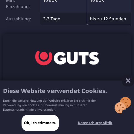
Min.
10 EUR
10 EUR
Einzahlung:
Auszahlung:
2-3 Tage
bis zu 12 Stunden
Guts Casino
Diese Website verwendet Cookies.
6,50/
10
€300 + 100 FS
Durch die weitere Nutzung der Website erklären Sie sich mit der
Verwendung von Cookies in Übereinstimmung mit unserer
Datenschutzrichtlinie einverstanden.
Jetzt Spielen
Ok, ich stimme zu
Datenschutzpolitik
Offenlegung von Partnern
18 | Verantwortungsbewusst spielen | AGB gelten