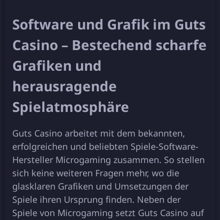
Software und Grafik im Guts
Casino – Bestechend scharfe
Grafiken und
herausragende
Spielatmosphäre
Guts Casino arbeitet mit dem bekannten,
erfolgreichen und beliebten Spiele-Software-
Hersteller Microgaming zusammen. So stellen
sich keine weiteren Fragen mehr, wo die
glasklaren Grafiken und Umsetzungen der
Spiele ihren Ursprung finden. Neben der
Spiele von Microgaming setzt Guts Casino auf