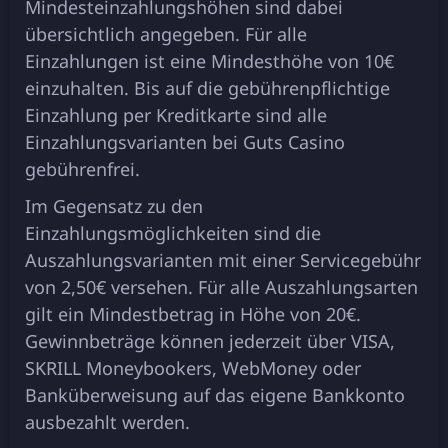
Mindesteinzahlungshöhen sind dabei
übersichtlich angegeben. Für alle
Einzahlungen ist eine Mindesthöhe von 10€
einzuhalten. Bis auf die gebührenpflichtige
Einzahlung per Kreditkarte sind alle
Einzahlungsvarianten bei Guts Casino
gebührenfrei.
Im Gegensatz zu den
Einzahlungsmöglichkeiten sind die
Auszahlungsvarianten mit einer Servicegebühr
von 2,50€ versehen. Für alle Auszahlungsarten
gilt ein Mindestbetrag in Höhe von 20€.
Gewinnbeträge können jederzeit über VISA,
SKRILL Moneybookers, WebMoney oder
Banküberweisung auf das eigene Bankkonto
ausbezahlt werden.