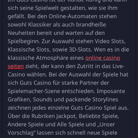
sich seine Spielwelt gestalten, wie sie ihm
gefällt. Bei den Online-Automaten stehen
sowohl Klassiker als auch brandheiße
Neuheiten bereit und warten auf den
Spielbeginn. Zur Auswahl stehen Video Slots,
Klassische Slots, sowie 3D-Slots. Wen es in die
klassische Atmosphäre eines
online casino
seiten
zieht, der kann den Zutritt in das Live-
Casino wählen. Bei der Auswahl der Spiele hat
sich Guts Casino für starke Partner der
Spielemacher-Szene entschieden. Imposante
Grafiken, Sounds und packende Storylines
zeichnen jedes einzelne Guts Casino Spiel aus.
Über die Rubriken Jackpot, Beliebte Spiele,
Andere Spiele und Alle Spiele und „Unser
Vorschlag“ lassen sich schnell neue Spiele