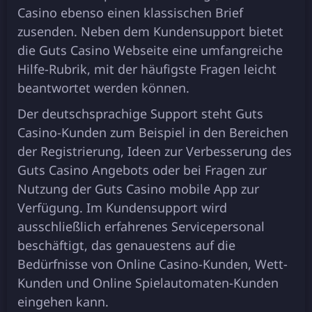
Casino ebenso einen klassischen Brief
zusenden. Neben dem Kundensupport bietet
die Guts Casino Webseite eine umfangreiche
Hilfe-Rubrik, mit der häufigste Fragen leicht
beantwortet werden können.
Der deutschsprachige Support steht Guts
Casino-Kunden zum Beispiel in den Bereichen
der Registrierung, Ideen zur Verbesserung des
Guts Casino Angebots oder bei Fragen zur
Nutzung der Guts Casino mobile App zur
Verfügung. Im Kundensupport wird
ausschließlich erfahrenes Servicepersonal
beschäftigt, das genauestens auf die
Bedürfnisse von Online Casino-Kunden, Wett-
Kunden und Online Spielautomaten-Kunden
eingehen kann.