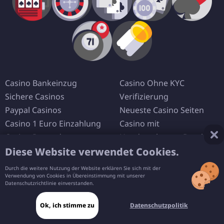
Casino Bankeinzug
Casino Ohne KYC
Sichere Casinos
Verifizierung
Paypal Casinos
Neueste Casino Seiten
Casino 1 Euro Einzahlung
Casino mit
Casino Rewards
Handyrechnung Bezahlen
Casino Apps
Diese Website verwendet Cookies.
E-Mail an uns:
Durch die weitere Nutzung der Website erklären Sie sich mit der
oesterreichonlinecasino@gmail.com
Verwendung von Cookies in Übereinstimmung mit unserer
Datenschutzrichtlinie einverstanden.
Finden Sie uns:
Stolzenthalergasse 22, 1080 Wien, Österreich
Ok, ich stimme zu
Datenschutzpolitik