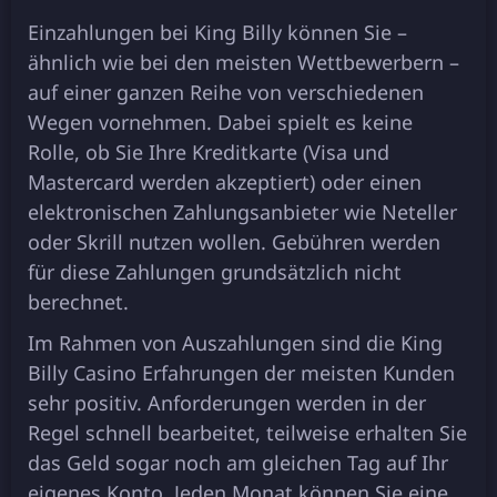
Einzahlungen bei King Billy können Sie –
ähnlich wie bei den meisten Wettbewerbern –
auf einer ganzen Reihe von verschiedenen
Wegen vornehmen. Dabei spielt es keine
Rolle, ob Sie Ihre Kreditkarte (Visa und
Mastercard werden akzeptiert) oder einen
elektronischen Zahlungsanbieter wie Neteller
oder Skrill nutzen wollen. Gebühren werden
für diese Zahlungen grundsätzlich nicht
berechnet.
Im Rahmen von Auszahlungen sind die King
Billy Casino Erfahrungen der meisten Kunden
sehr positiv. Anforderungen werden in der
Regel schnell bearbeitet, teilweise erhalten Sie
das Geld sogar noch am gleichen Tag auf Ihr
eigenes Konto. Jeden Monat können Sie eine