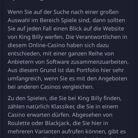
Wenn Sie auf der Suche nach einer großen
Auswahl im Bereich Spiele sind, dann sollten
Sie auf jeden Fall einen Blick auf die Website
von King Billy werfen. Die Verantwortlichen in
diesem Online-Casino haben sich dazu
entschieden, mit einer ganzen Reihe von
Anbietern von Software zusammenzuarbeiten.
Aus diesem Grund ist das Portfolio hier sehr
umfangreich, wenn Sie es mit den Angeboten
bei anderen Casinos vergleichen.
Zu den Spielen, die Sie bei King Billy finden,
zählen natürlich Klassiker, die Sie in einem
Casino erwarten dürfen. Abgesehen von
Roulette oder Blackjack, die Sie hier in
mehreren Varianten aufrufen können, gibt es