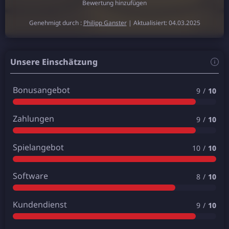
Bewertung hinzufügen
Genehmigt durch :
Philipp Ganster
|
Aktualisiert: 04.03.2025
Unsere Einschätzung
Bonusangebot
9
/
10
Zahlungen
9
/
10
Spielangebot
10
/
10
Software
8
/
10
Kundendienst
9
/
10