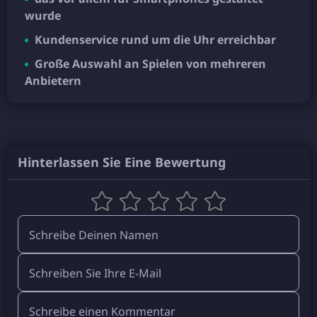
wurde
Kundenservice rund um die Uhr erreichbar
Große Auswahl an Spielen von mehreren
Anbietern
Hinterlassen Sie Eine Bewertung
Schreibe Deinen Namen
Schreiben Sie Ihre E-Mail
Schreibe einen Kommentar