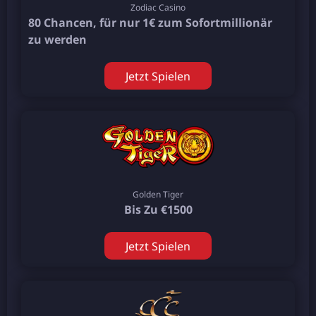
Zodiac Casino
80 Chancen, für nur 1€ zum Sofortmillionär
zu werden
Jetzt Spielen
Golden Tiger
Bis Zu €1500
Jetzt Spielen