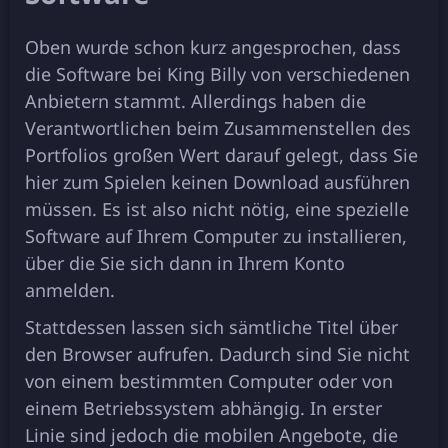
Oben wurde schon kurz angesprochen, dass
die Software bei King Billy von verschiedenen
Anbietern stammt. Allerdings haben die
Verantwortlichen beim Zusammenstellen des
Portfolios großen Wert darauf gelegt, dass Sie
hier zum Spielen keinen Download ausführen
müssen. Es ist also nicht nötig, eine spezielle
Software auf Ihrem Computer zu installieren,
über die Sie sich dann in Ihrem Konto
anmelden.
Stattdessen lassen sich sämtliche Titel über
den Browser aufrufen. Dadurch sind Sie nicht
von einem bestimmten Computer oder von
einem Betriebssystem abhängig. In erster
Linie sind jedoch die mobilen Angebote, die