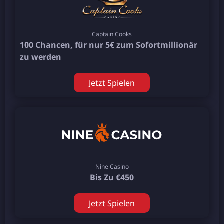
Captain Cooks
100 Chancen, für nur 5€ zum Sofortmillionär
zu werden
Jetzt Spielen
Nine Casino
Bis Zu €450
Jetzt Spielen