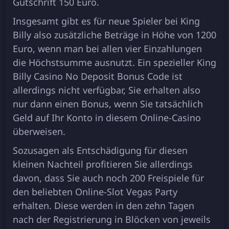
Gutschrift 150 Euro.
Insgesamt gibt es für neue Spieler bei King
Billy also zusätzliche Beträge in Höhe von 1200
Euro, wenn man bei allen vier Einzahlungen
die Höchstsumme ausnutzt. Ein spezieller King
Billy Casino No Deposit Bonus Code ist
allerdings nicht verfügbar, Sie erhalten also
nur dann einen Bonus, wenn Sie tatsächlich
Geld auf Ihr Konto in diesem Online-Casino
überweisen.
Sozusagen als Entschädigung für diesen
kleinen Nachteil profitieren Sie allerdings
davon, dass Sie auch noch 200 Freispiele für
den beliebten Online-Slot Vegas Party
erhalten. Diese werden in den zehn Tagen
nach der Registrierung in Blöcken von jeweils