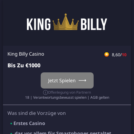
King Billy Casino
8,60/
10
Bis Zu €1000
Jetzt Spielen
Offenlegung von Partnern
18 | Verantwortungsbewusst spielen | AGB gelten
Was sind die Vorzüge von
Erstes Casino
das vor allem für Smartphones gestaltet