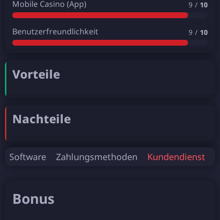
Mobile Casino (App)
9
/
10
Benutzerfreundlichkeit
9
/
10
Vorteile
Nachteile
Software
Zahlungsmethoden
Kundendienst
Bonus