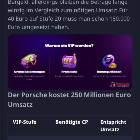
Bargeld, allerdings bleiben die Beträge lange
winzig im Vergleich zum nötigen Umsatz: Für
40 Euro auf Stufe 20 muss man schon 180.000
Euro umgesetzt haben.
Der Porsche kostet 250 Millionen Euro
Umsatz
VIP-Stufe
Benötigte CP
Entspricht
Umsatz