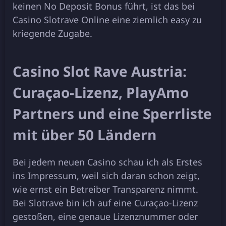
keinen No Deposit Bonus führt, ist das bei
Casino Slotrave Online eine ziemlich easy zu
kriegende Zugabe.
Casino Slot Rave Austria:
Curaçao-Lizenz, PlayAmo
Partners und eine Sperrliste
mit über 50 Ländern
Bei jedem neuen Casino schau ich als Erstes
ins Impressum, weil sich daran schon zeigt,
wie ernst ein Betreiber Transparenz nimmt.
Bei Slotrave bin ich auf eine Curaçao-Lizenz
gestoßen, eine genaue Lizenznummer oder