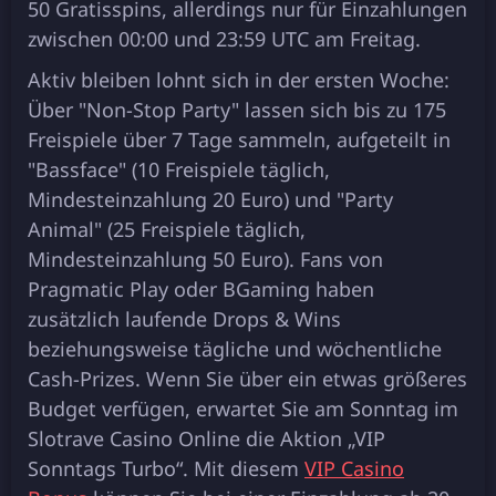
50 Gratisspins, allerdings nur für Einzahlungen
zwischen 00:00 und 23:59 UTC am Freitag.
Aktiv bleiben lohnt sich in der ersten Woche:
Über "Non-Stop Party" lassen sich bis zu 175
Freispiele über 7 Tage sammeln, aufgeteilt in
"Bassface" (10 Freispiele täglich,
Mindesteinzahlung 20 Euro) und "Party
Animal" (25 Freispiele täglich,
Mindesteinzahlung 50 Euro). Fans von
Pragmatic Play oder BGaming haben
zusätzlich laufende Drops & Wins
beziehungsweise tägliche und wöchentliche
Cash-Prizes. Wenn Sie über ein etwas größeres
Budget verfügen, erwartet Sie am Sonntag im
Slotrave Casino Online die Aktion „VIP
Sonntags Turbo“. Mit diesem
VIP Casino