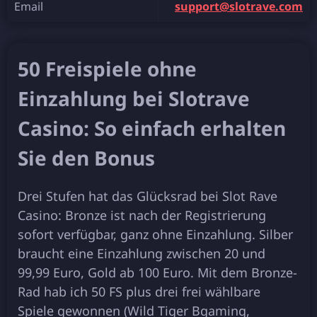
Email
support@slotrave.com
50 Freispiele ohne
Einzahlung bei Slotrave
Casino: So einfach erhalten
Sie den Bonus
Drei Stufen hat das Glücksrad bei Slot Rave
Casino: Bronze ist nach der Registrierung
sofort verfügbar, ganz ohne Einzahlung. Silber
braucht eine Einzahlung zwischen 20 und
99,99 Euro, Gold ab 100 Euro. Mit dem Bronze-
Rad hab ich 50 FS plus drei frei wählbare
Spiele gewonnen (Wild Tiger Bgaming,