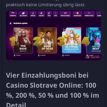
praktisch keine Limitierung übrig lässt.
Vier Einzahlungsboni bei
Casino Slotrave Online: 100
%, 200 %, 50 % und 100 % im
Detail