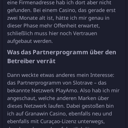
eine Firmenadresse hab ich dort aber nicht
gefunden. Bei einem Casino, das gerade erst
zwei Monate alt ist, hätte ich mir genau in
dieser Phase mehr Offenheit erwartet,
schließlich muss hier noch Vertrauen
aufgebaut werden.
Was das Partnerprogramm über den
Betreiber verrät
Dann weckte etwas anderes mein Interesse:
das Partnerprogramm von Slotrave – das
bekannte Netzwerk PlayAmo. Also hab ich mir
angeschaut, welche anderen Marken über
dieses Netzwerk laufen. Dabei gestoßen bin
ich auf Granawin Casino, ebenfalls neu und
ebenfalls mit Curaçao-Lizenz unterwegs,