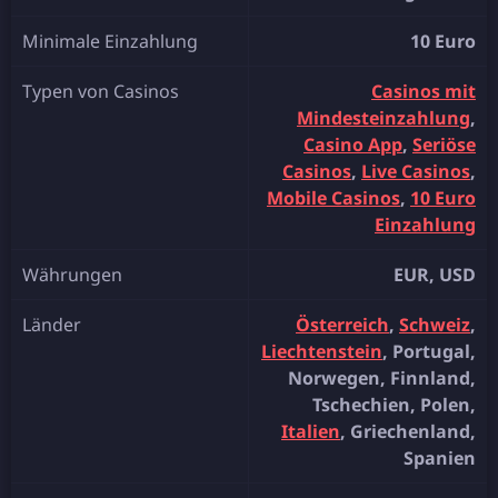
Minimale Einzahlung
10 Euro
Typen von Casinos
Casinos mit
Mindesteinzahlung
,
Casino App
,
Seriöse
Casinos
,
Live Casinos
,
Mobile Casinos
,
10 Euro
Einzahlung
Währungen
EUR, USD
Länder
Österreich
,
Schweiz
,
Liechtenstein
, Portugal,
Norwegen, Finnland,
Tschechien, Polen,
Italien
, Griechenland,
Spanien