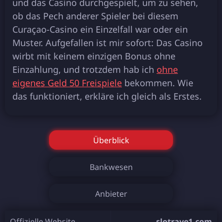
und das Casino durchgespielt, um zu sehen,
ob das Pech anderer Spieler bei diesem
Curaçao-Casino ein Einzelfall war oder ein
Muster. Aufgefallen ist mir sofort: Das Casino
wirbt mit keinem einzigen Bonus ohne
Einzahlung, und trotzdem hab ich
ohne
eigenes Geld 50 Freispiele
bekommen. Wie
das funktioniert, erkläre ich gleich als Erstes.
Überblick
Bankwesen
Anbieter
Offizielle Website
slotrave1.com