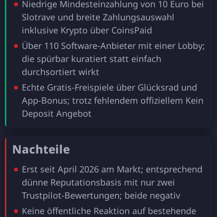
Niedrige Mindesteinzahlung von 10 Euro bei
Slotrave und breite Zahlungsauswahl
inklusive Krypto über CoinsPaid
Über 110 Software-Anbieter mit einer Lobby;
die spürbar kuratiert statt einfach
durchsortiert wirkt
Echte Gratis-Freispiele über Glücksrad und
App-Bonus; trotz fehlendem offiziellem Kein
Deposit Angebot
Klar kommunizierte Auszahlungslimits von
4.000 Euro täglich; 16.000 Euro wöchentlich;
Nachteile
50.000 Euro monatlich
Erst seit April 2026 am Markt; entsprechend
24/7 Live-Chat in fast allen Sprachen
dünne Reputationsbasis mit nur zwei
Trustpilot-Bewertungen; beide negativ
Keine öffentliche Reaktion auf bestehende