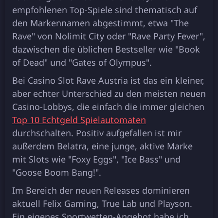
empfohlenen Top-Spiele sind thematisch auf
den Markennamen abgestimmt, etwa "The
Rave" von Nolimit City oder "Rave Party Fever",
dazwischen die üblichen Bestseller wie "Book
of Dead" und "Gates of Olympus".
Bei Casino Slot Rave Austria ist das ein kleiner,
aber echter Unterschied zu den meisten neuen
Casino-Lobbys, die einfach die immer gleichen
Top 10 Echtgeld Spielautomaten
durchschalten. Positiv aufgefallen ist mir
außerdem Belatra, eine junge, aktive Marke
mit Slots wie "Foxy Eggs", "Ice Bass" und
"Goose Boom Bang!".
Im Bereich der neuen Releases dominieren
aktuell Felix Gaming, True Lab und Playson.
Ein eigenes Sportwetten-Angebot habe ich