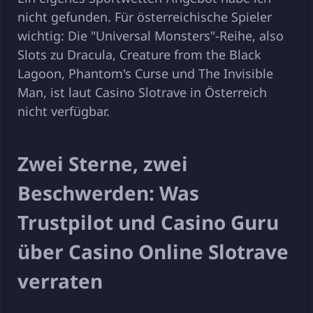
nicht gefunden. Für österreichische Spieler
wichtig: Die "Universal Monsters"-Reihe, also
Slots zu Dracula, Creature from the Black
Lagoon, Phantom's Curse und The Invisible
Man, ist laut Casino Slotrave in Österreich
nicht verfügbar.
Zwei Sterne, zwei
Beschwerden: Was
Trustpilot und Casino Guru
über Casino Online Slotrave
verraten