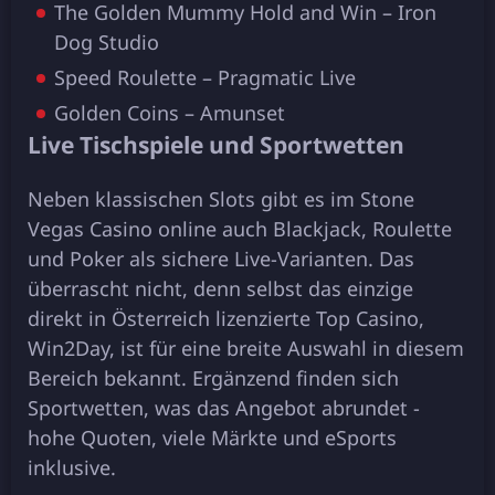
The Golden Mummy Hold and Win – Iron
Dog Studio
Speed Roulette – Pragmatic Live
Golden Coins – Amunset
Live Tischspiele und Sportwetten
Neben klassischen Slots gibt es im Stone
Vegas Casino online auch Blackjack, Roulette
und Poker als sichere Live-Varianten. Das
überrascht nicht, denn selbst das einzige
direkt in Österreich lizenzierte Top Casino,
Win2Day, ist für eine breite Auswahl in diesem
Bereich bekannt. Ergänzend finden sich
Sportwetten, was das Angebot abrundet -
hohe Quoten, viele Märkte und eSports
inklusive.