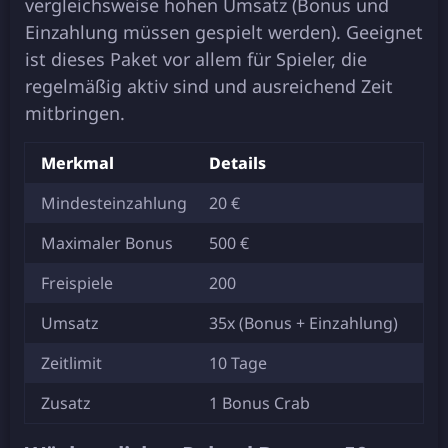
vergleichsweise hohen Umsatz (Bonus und
Einzahlung müssen gespielt werden). Geeignet
ist dieses Paket vor allem für Spieler, die
regelmäßig aktiv sind und ausreichend Zeit
mitbringen.
Merkmal
Details
Mindesteinzahlung
20 €
Maximaler Bonus
500 €
Freispiele
200
Umsatz
35x (Bonus + Einzahlung)
Zeitlimit
10 Tage
Zusatz
1 Bonus Crab