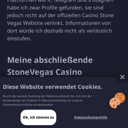
habe ich zwar Profile gefunden, sie sind
jedoch nicht auf der offiziellen Casino Stone
Vegas Website verlinkt. Informationen von
dort würde ich deshalb nicht als verlässlich
einstufen.
Meine abschließende
StoneVegas Casino
Bewertung: Ist die
Diese Website verwendet Cookies.
Plattform seriös?
Durch die weitere Nutzung der Website erklären Sie sich mit der
Verwendung von Cookies in Übereinstimmung mit unserer
Datenschutzrichtlinie einverstanden.
Für mein Gesamturteil habe ich alle Punkte
Ok, ich stimme zu
Datenschutzpolitik
zusammengeführt. Das Casino ist sehr jung
(Start 2025), bietet aber bereits 10.685 Slots,