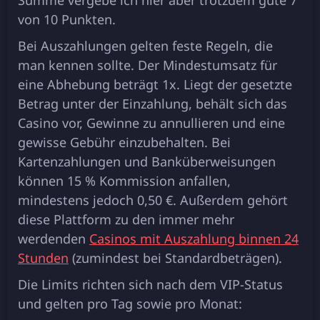
Summe vergebe ich hier aber trotzdem gute 7
von 10 Punkten.
Bei Auszahlungen gelten feste Regeln, die
man kennen sollte. Der Mindestumsatz für
eine Abhebung beträgt 1x. Liegt der gesetzte
Betrag unter der Einzahlung, behält sich das
Casino vor, Gewinne zu annullieren und eine
gewisse Gebühr einzubehalten. Bei
Kartenzahlungen und Banküberweisungen
können 15 % Kommission anfallen,
mindestens jedoch 0,50 €. Außerdem gehört
diese Plattform zu den immer mehr
werdenden
Casinos mit Auszahlung binnen 24
Stunden
(zumindest bei Standardbeträgen).
Die Limits richten sich nach dem VIP-Status
und gelten pro Tag sowie pro Monat: