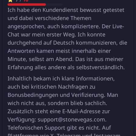
Ich habe den Kundendienst bewusst getestet
und dabei verschiedene Themen
angesprochen, auch kompliziertere. Der Live-
Chat war mein erster Weg. Ich konnte
durchgehend auf Deutsch kommunizieren, die
Antworten kamen meist innerhalb einer
Minute, selbst am Abend. Das ist aus meiner
Erfahrung alles andere als selbstverständlich.
Inhaltlich bekam ich klare Informationen,
auch bei kritischen Nachfragen zu
Bonusbedingungen und Verifizierung. Man
wich nicht aus, sondern blieb sachlich.
Zusätzlich steht eine E-Mail-Adresse zur
Verfügung:
support@stonevegas.com
.
Telefonischen Support gibt es nicht. Auf
Plattformen wie X, Telegram und Instagram