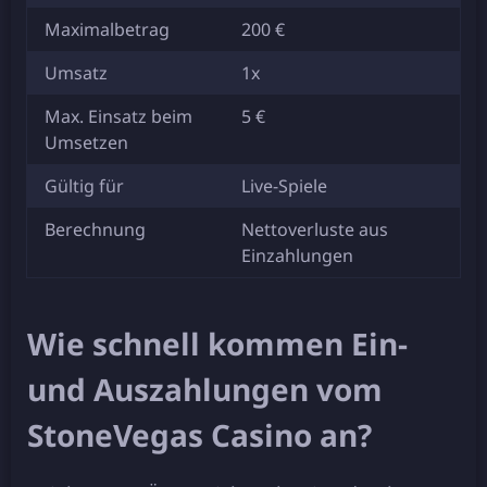
Maximalbetrag
200 €
Umsatz
1x
Max. Einsatz beim
5 €
Umsetzen
Gültig für
Live-Spiele
Berechnung
Nettoverluste aus
Einzahlungen
Wie schnell kommen Ein-
und Auszahlungen vom
StoneVegas Casino an?