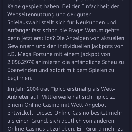
Karte gespielt haben. Bei der Einfachheit der
Webseitennutzung und der guten
Spielauswahl stellt sich für Neukunden und
Anfänger fast schon die Frage: Warum geht’s
denn jetzt erst los? Die Anzeigen von aktuellen
Gewinnern und den individuellen Jackpots von
z.B. Mega Fortune mit einem Jackpot von
2.056.297€ animieren die anfängliche Scheu zu
überwinden und sofort mit dem Spielen zu
beginnen.
Im Jahr 2004 trat Tipico erstmalig als Wett-
Anbieter auf. Mittlerweile hat sich Tipico zu
einem Online-Casino mit Wett-Angebot
entwickelt. Dieses Online-Casino besitzt mehr
als einen Grund, sich deutlich von anderen
Online-Casinos abzuheben. Ein Grund mehr zu