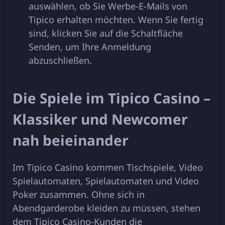
auswählen, ob Sie Werbe-E-Mails von
Tipico erhalten möchten. Wenn Sie fertig
sind, klicken Sie auf die Schaltfläche
Senden, um Ihre Anmeldung
abzuschließen.
Die Spiele im Tipico Casino –
Klassiker und Newcomer
nah beieinander
Im Tipico Casino kommen Tischspiele, Video
Spielautomaten, Spielautomaten und Video
Poker zusammen. Ohne sich in
Abendgarderobe kleiden zu müssen, stehen
dem Tipico Casino-Kunden die