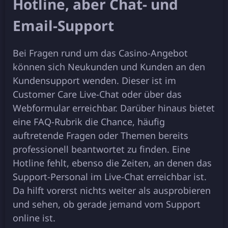
Hotline, aber Chat- und
Email-Support
Bei Fragen rund um das Casino-Angebot
können sich Neukunden und Kunden an den
Kundensupport wenden. Dieser ist im
Customer Care Live-Chat oder über das
Webformular erreichbar. Darüber hinaus bietet
eine FAQ-Rubrik die Chance, häufig
auftretende Fragen oder Themen bereits
professionell beantwortet zu finden. Eine
Hotline fehlt, ebenso die Zeiten, an denen das
Support-Personal im Live-Chat erreichbar ist.
Da hilft vorerst nichts weiter als ausprobieren
und sehen, ob gerade jemand vom Support
online ist.