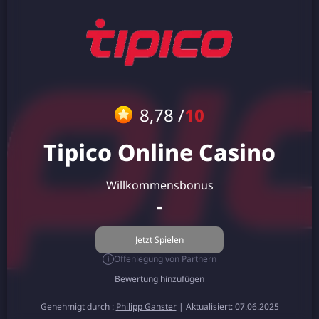
8,78
/
10
Tipico Online Casino
Willkommensbonus
-
Jetzt Spielen
Offenlegung von Partnern
Bewertung hinzufügen
Genehmigt durch :
Philipp Ganster
|
Aktualisiert: 07.06.2025