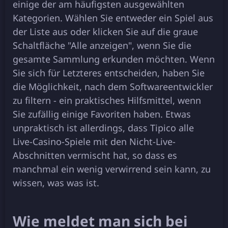
einige der am häufigsten ausgewählten
Kategorien. Wählen Sie entweder ein Spiel aus
der Liste aus oder klicken Sie auf die graue
Schaltfläche "Alle anzeigen", wenn Sie die
gesamte Sammlung erkunden möchten. Wenn
Sie sich für Letzteres entscheiden, haben Sie
die Möglichkeit, nach dem Softwareentwickler
zu filtern - ein praktisches Hilfsmittel, wenn
Sie zufällig einige Favoriten haben. Etwas
unpraktisch ist allerdings, dass Tipico alle
Live-Casino-Spiele mit den Nicht-Live-
Abschnitten vermischt hat, so dass es
manchmal ein wenig verwirrend sein kann, zu
wissen, was was ist.
Wie meldet man sich bei