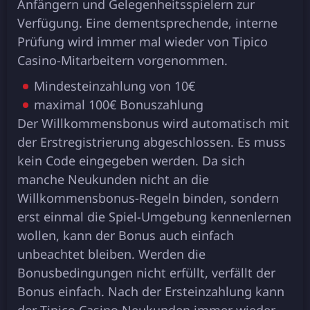
Anfängern und Gelegenheitsspielern zur
Verfügung. Eine dementsprechende, interne
Prüfung wird immer mal wieder von Tipico
Casino-Mitarbeitern vorgenommen.
Mindesteinzahlung von 10€
maximal 100€ Bonuszahlung
Der Willkommensbonus wird automatisch mit
der Erstregistrierung abgeschlossen. Es muss
kein Code eingegeben werden. Da sich
manche Neukunden nicht an die
Willkommensbonus-Regeln binden, sondern
erst einmal die Spiel-Umgebung kennenlernen
wollen, kann der Bonus auch einfach
unbeachtet bleiben. Werden die
Bonusbedingungen nicht erfüllt, verfällt der
Bonus einfach. Nach der Ersteinzahlung kann
der Tipico Casino Neukunden immer wieder