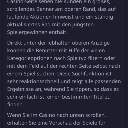
Casino-Seite sehen die Kunden ein großes,
scrollendes Banner am oberen Rand, das auf
laufende Aktionen hinweist und ein ständig
aktualisiertes Rad mit den jüngsten
Spielergewinnen enthält.
Direkt unter der lebhaften oberen Anzeige
können die Benutzer mit Hilfe der vielen
Kategorieoptionen nach Spieltyp filtern oder
mit dem Feld auf der rechten Seite selbst nach
einem Spiel suchen. Diese Suchfunktion ist
sehr reaktionsschnell und zeigt alle passenden
Ergebnisse an, während Sie tippen, so dass es
sehr einfach ist, einen bestimmten Titel zu
finden.
Wenn Sie im Casino nach unten scrollen,
erhalten Sie eine Vorschau der Spiele für