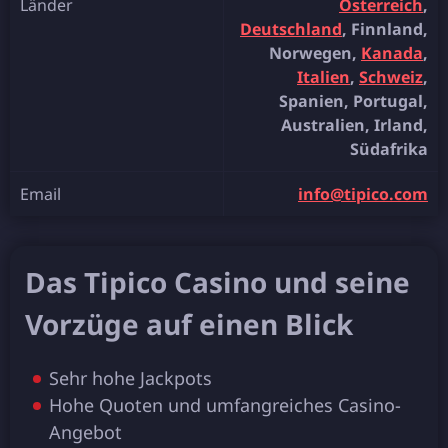
Länder
Österreich
,
Deutschland
, Finnland,
Norwegen,
Kanada
,
Italien
,
Schweiz
,
Spanien, Portugal,
Australien, Irland,
Südafrika
Email
info@tipico.com
Das Tipico Casino und seine
Vorzüge auf einen Blick
Sehr hohe Jackpots
Hohe Quoten und umfangreiches Casino-
Angebot