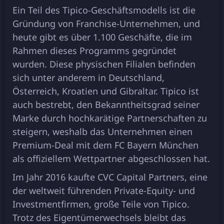
Ein Teil des Tipico-Geschäftsmodells ist die
Gründung von Franchise-Unternehmen, und
heute gibt es über 1.100 Geschäfte, die im
Rahmen dieses Programms gegründet
wurden. Diese physischen Filialen befinden
sich unter anderem in Deutschland,
Österreich, Kroatien und Gibraltar. Tipico ist
auch bestrebt, den Bekanntheitsgrad seiner
Marke durch hochkarätige Partnerschaften zu
steigern, weshalb das Unternehmen einen
Premium-Deal mit dem FC Bayern München
als offiziellem Wettpartner abgeschlossen hat.
Im Jahr 2016 kaufte CVC Capital Partners, eine
der weltweit führenden Private-Equity- und
Investmentfirmen, große Teile von Tipico.
Trotz des Eigentümerwechsels bleibt das