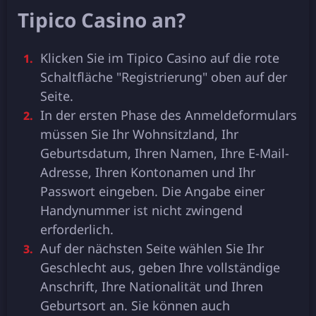
Tipico Casino an?
Klicken Sie im Tipico Casino auf die rote
Schaltfläche "Registrierung" oben auf der
Seite.
In der ersten Phase des Anmeldeformulars
müssen Sie Ihr Wohnsitzland, Ihr
Geburtsdatum, Ihren Namen, Ihre E-Mail-
Adresse, Ihren Kontonamen und Ihr
Passwort eingeben. Die Angabe einer
Handynummer ist nicht zwingend
erforderlich.
Auf der nächsten Seite wählen Sie Ihr
Geschlecht aus, geben Ihre vollständige
Anschrift, Ihre Nationalität und Ihren
Geburtsort an. Sie können auch