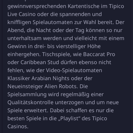
gewinnversprechenden Kartentische im Tipico
Live Casino oder die spannenden und
kniffligen Spielautomaten zur Wahl bereit. Der
Abend, die Nacht oder der Tag können so nur
unterhaltsam werden und vielleicht mit einem
Gewinn in drei- bis vierstelliger Höhe
einhergehen. Tischspiele, wie Baccarat Pro
oder Caribbean Stud dürfen ebenso nicht
fehlen, wie der Video-Spielautomaten
Klassiker Arabian Nights oder der
Neueinsteiger Alien Robots. Die
Spielsammlung wird regelmäßig einer
Qualitätskontrolle unterzogen und um neue
Spiele erweitert. Dabei schaffen es nur die
besten Spiele in die „Playlist“ des Tipico
Casinos.