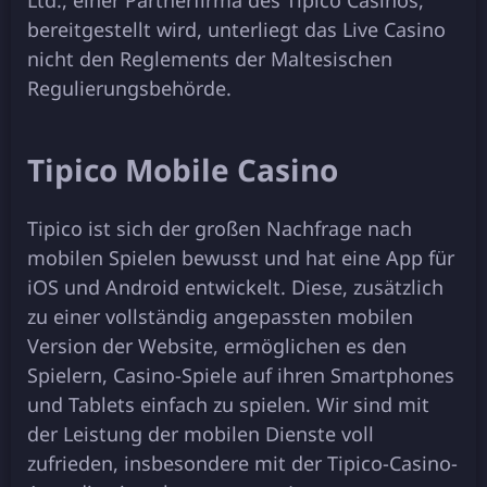
bereitgestellt wird, unterliegt das Live Casino
nicht den Reglements der Maltesischen
Regulierungsbehörde.
Tipico Mobile Casino
Tipico ist sich der großen Nachfrage nach
mobilen Spielen bewusst und hat eine App für
iOS und Android entwickelt. Diese, zusätzlich
zu einer vollständig angepassten mobilen
Version der Website, ermöglichen es den
Spielern, Casino-Spiele auf ihren Smartphones
und Tablets einfach zu spielen. Wir sind mit
der Leistung der mobilen Dienste voll
zufrieden, insbesondere mit der Tipico-Casino-