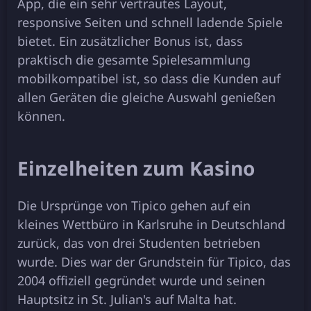
App, die ein sehr vertrautes Layout,
responsive Seiten und schnell ladende Spiele
bietet. Ein zusätzlicher Bonus ist, dass
praktisch die gesamte Spielesammlung
mobilkompatibel ist, so dass die Kunden auf
allen Geräten die gleiche Auswahl genießen
können.
Einzelheiten zum Kasino
Die Ursprünge von Tipico gehen auf ein
kleines Wettbüro in Karlsruhe in Deutschland
zurück, das von drei Studenten betrieben
wurde. Dies war der Grundstein für Tipico, das
2004 offiziell gegründet wurde und seinen
Hauptsitz in St. Julian's auf Malta hat.