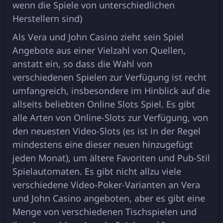
wenn die Spiele von unterschiedlichen
Herstellern sind)
Als Vera und John Casino zieht sein Spiel
Angebote aus einer Vielzahl von Quellen,
anstatt ein, so dass die Wahl von
verschiedenen Spielen zur Verfügung ist recht
umfangreich, insbesondere im Hinblick auf die
allseits beliebten Online Slots Spiel. Es gibt
alle Arten von Online-Slots zur Verfügung, von
den neuesten Video-Slots (es ist in der Regel
mindestens eine dieser neuen hinzugefügt
jeden Monat), um ältere Favoriten und Pub-Stil
Spielautomaten. Es gibt nicht allzu viele
verschiedene Video-Poker-Varianten an Vera
und John Casino angeboten, aber es gibt eine
Menge von verschiedenen Tischspielen und