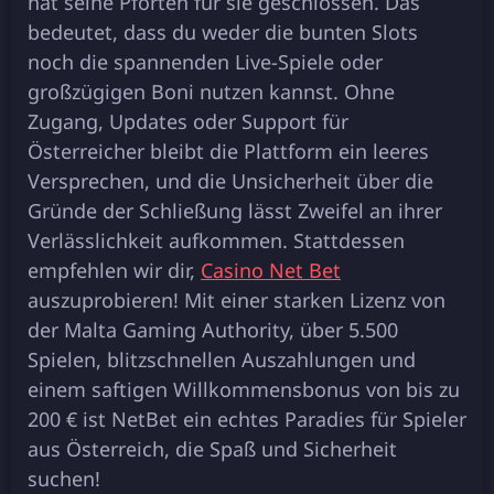
hat seine Pforten für sie geschlossen. Das
bedeutet, dass du weder die bunten Slots
noch die spannenden Live-Spiele oder
großzügigen Boni nutzen kannst. Ohne
Zugang, Updates oder Support für
Österreicher bleibt die Plattform ein leeres
Versprechen, und die Unsicherheit über die
Gründe der Schließung lässt Zweifel an ihrer
Verlässlichkeit aufkommen. Stattdessen
empfehlen wir dir,
Casino Net Bet
auszuprobieren! Mit einer starken Lizenz von
der Malta Gaming Authority, über 5.500
Spielen, blitzschnellen Auszahlungen und
einem saftigen Willkommensbonus von bis zu
200 € ist NetBet ein echtes Paradies für Spieler
aus Österreich, die Spaß und Sicherheit
suchen!