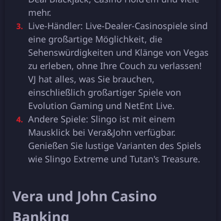
mehr.
Live-Händler: Live-Dealer-Casinospiele sind
eine großartige Möglichkeit, die
Sehenswürdigkeiten und Klänge von Vegas
zu erleben, ohne Ihre Couch zu verlassen!
VJ hat alles, was Sie brauchen,
einschließlich großartiger Spiele von
Evolution Gaming und NetEnt Live.
Andere Spiele: Slingo ist mit einem
Mausklick bei Vera&John verfügbar.
Genießen Sie lustige Varianten des Spiels
wie Slingo Extreme und Tutan's Treasure.
Vera und John Casino
Banking