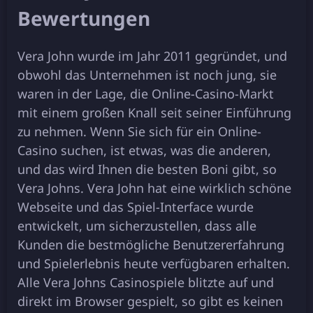
Bewertungen
Vera John wurde im Jahr 2011 gegründet, und
obwohl das Unternehmen ist noch jung, sie
waren in der Lage, die Online-Casino-Markt
mit einem großen Knall seit seiner Einführung
zu nehmen. Wenn Sie sich für ein Online-
Casino suchen, ist etwas, was die anderen,
und das wird Ihnen die besten Boni gibt, so
Vera Johns. Vera John hat eine wirklich schöne
Webseite und das Spiel-Interface wurde
entwickelt, um sicherzustellen, dass alle
Kunden die bestmögliche Benutzererfahrung
und Spielerlebnis heute verfügbaren erhalten.
Alle Vera Johns Casinospiele blitzte auf und
direkt im Browser gespielt, so gibt es keinen