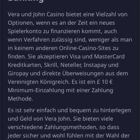
Vera und John Casino bietet eine Vielzahl von
Optionen, wenn es an der Zeit ein neues
Spielerkonto zu finanzieren kommt, auch
wenn Verfahren zulässig sind, weniger als man
in keinem anderen Online-Casino-Sites zu
finden. Sie akzeptieren Visa und MasterCard
Kreditkarten, Skrill, Neteller, Instapay und
Giropay und direkte Überweisungen aus dem
Vereinigten Königreich. Es ist ein £ 10 €
Minimum-Einzahlung mit einer Zahlung
Methode.
Es ist sehr einfach und bequem zu hinterlegen
und Geld von Vera John. Sie bieten viele
verschiedene Zahlungsmethoden, so dass
jeder sicher und wohl fühlen mit der Wahl der