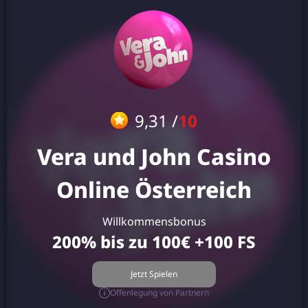
9,31
/
10
Vera und John Casino
Online Österreich
Willkommensbonus
200% bis zu 100€ +100 FS
Jetzt Spielen
Offenlegung von Partnern