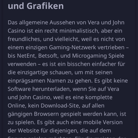
und Grafiken
Das allgemeine Aussehen von Vera und John
Casino ist ein recht minimalistisch, aber ein
freundliches, und vielleicht, weil es nicht von
einem einzigen Gaming-Netzwerk vertrieben –
bis NetEnt, Betsoft, und Microgaming Spiele
verwenden – es ist ein bisschen einfacher für
die einzigartige schauen, um mit seinen
einprägsamen Namen zu gehen. Es gibt keine
Software herunterladen, wenn Sie auf Vera
und John Casino, weil es eine komplette
Online, kein Download-Site, auf allen
gängigen Browsern gespielt werden kann, ist
zu spielen. Es gibt auch eine mobile Version
der Website für diejenigen, die auf dem