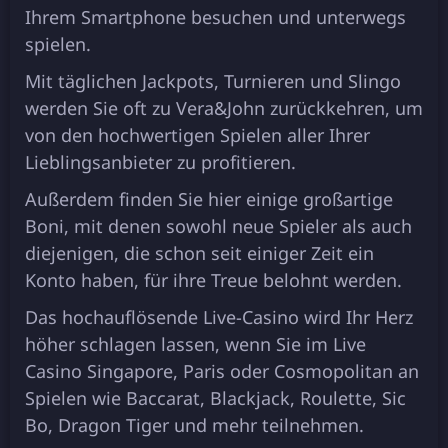
Ihrem Smartphone besuchen und unterwegs
spielen.
Mit täglichen Jackpots, Turnieren und Slingo
werden Sie oft zu Vera&John zurückkehren, um
von den hochwertigen Spielen aller Ihrer
Lieblingsanbieter zu profitieren.
Außerdem finden Sie hier einige großartige
Boni, mit denen sowohl neue Spieler als auch
diejenigen, die schon seit einiger Zeit ein
Konto haben, für ihre Treue belohnt werden.
Das hochauflösende Live-Casino wird Ihr Herz
höher schlagen lassen, wenn Sie im Live
Casino Singapore, Paris oder Cosmopolitan an
Spielen wie Baccarat, Blackjack, Roulette, Sic
Bo, Dragon Tiger und mehr teilnehmen.