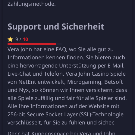
Zahlungsmethode.
Support und Sicherheit
9
10
/
Vera John hat eine FAQ, wo Sie alle gut zu
Informationen kennen finden. Sie bieten auch
eine hervorragende Unterstützung per E-Mail,
Live-Chat und Telefon. Vera John Casino Spiele
von NetEnt entwickelt, Microgaming, Betsoft
und Nyx, so können wir Ihnen versichern, dass
alle Spiele zufällig und fair für alle Spieler sind.
Alle Ihre Informationen auf der Website mit
256-bit Secure Socket Layer (SSL)-Technologie
verschlüsselt, für Sie zu fühlen und sicher.
Der Chat Kundenservice bei Vera und John