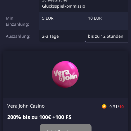
Glücksspielkommission
Min.
5 EUR
10 EUR
Einzahlung:
Auszahlung:
2-3 Tage
bis zu 12 Stunden
Vera John Casino
9,31/
10
200% bis zu 100€ +100 FS