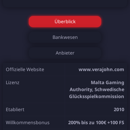
Überblick
Bankwesen
Anbieter
Offizielle Website
www.verajohn.com
Lizenz
Malta Gaming
Authority, Schwedische
Glücksspielkommission
Etabliert
2010
Willkommensbonus
200% bis zu 100€ +100 FS