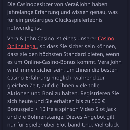
Die Casinobesitzer von Vera&John haben
jahrelange Erfahrung und wissen genau, was
für ein großartiges Glücksspielerlebnis
notwendig ist.
Vera & John Casino ist eines unserer
Casino
Online legal
, so dass Sie sicher sein können,
dass sie den höchsten Standard bieten, wenn
es um Online-Casino-Bonus kommt. Vera John
wird immer sicher sein, um Ihnen die besten
Casino-Erfahrung möglich, während zur
gleichen Zeit, auf die Ihnen viele tolle
Aktionen und Boni zu halten. Registrieren Sie
sich heute und Sie erhalten bis zu 500 €
Bonusgeld + 10 freie spinson Video Slot Jack
und die Bohnenstange. Dieses Angebot gilt
nur für Spieler über Slot-bandit.nu. Viel Glück