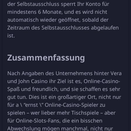
der Selbstausschluss sperrt Ihr Konto für
mindestens 6 Monate, und es wird nicht
automatisch wieder geöffnet, sobald der
Zeitraum des Selbstausschlusses abgelaufen
ist.
Zusammenfassung
Nach Angaben des Unternehmens hinter Vera
und John Casino ihr Ziel ist es, Online-Casino-
Spaß und freundlich, und sie schaffen es sehr
gut tun. Dies ist ein großartiger Ort, nicht nur
für a \ “ernst \” Online-Casino-Spieler zu
spielen – wer lieber mehr Tischspiele – aber
für Online-Slots-Fans, die ein bisschen
Abwechslung mögen manchmal, nicht nur