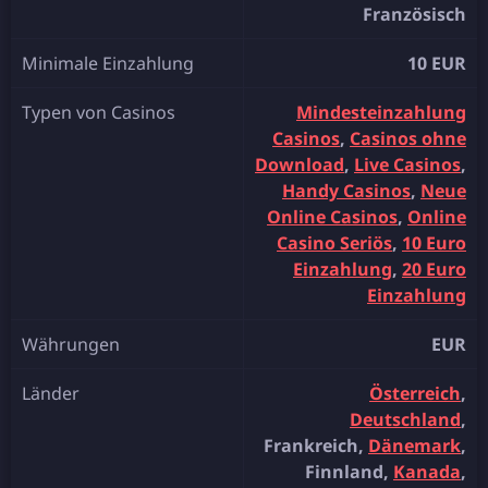
Französisch
Minimale Einzahlung
10 EUR
Typen von Casinos
Mindesteinzahlung
Casinos
,
Casinos ohne
Download
,
Live Casinos
,
Handy Casinos
,
Neue
Online Casinos
,
Online
Casino Seriös
,
10 Euro
Einzahlung
,
20 Euro
Einzahlung
Währungen
EUR
Länder
Österreich
,
Deutschland
,
Frankreich,
Dänemark
,
Finnland,
Kanada
,