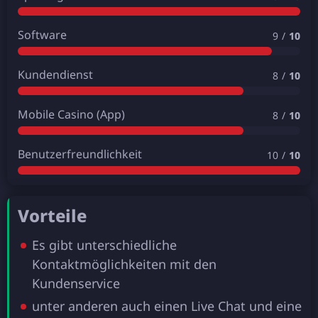
Software
9
/
10
Kundendienst
8
/
10
Mobile Casino (App)
8
/
10
Benutzerfreundlichkeit
10
/
10
Vorteile
Es gibt unterschiedliche
Kontaktmöglichkeiten mit den
Kundenservice
unter anderen auch einen Live Chat und eine