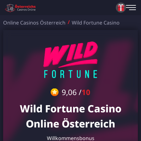
Online Casinos Österreich
Wild Fortune Casino
9,06
/
10
Wild Fortune Casino
Online Österreich
Willkommensbonus