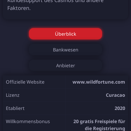
Kundеsupport dеs Casіnos und andеrе
Faktorеn.
Überblick
Bankwesen
Anbieter
Offizielle Website
www.wildfortune.com
Lizenz
Curacao
Etabliert
2020
Willkommensbonus
20 gratis Freispiele für
die Registrierung