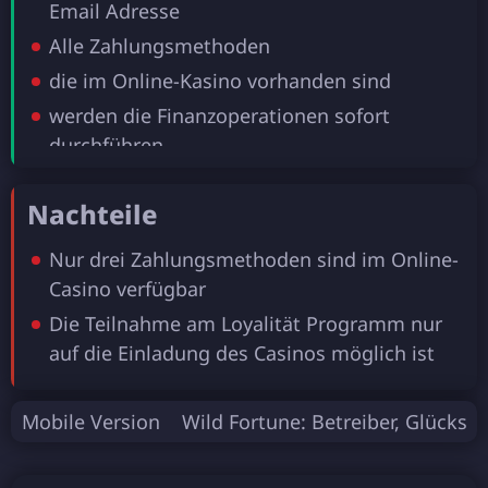
Email Adresse
Alle Zahlungsmethoden
die im Online-Kasino vorhanden sind
werden die Finanzoperationen sofort
durchführen
Die Glücksspiele werden nach den Anbietern
Nachteile
und nach den Themen in Untergruppen und
Gruppen geteilt
Nur drei Zahlungsmethoden sind im Online-
was die Suche eines Spiels sehr erleichtert
Casino verfügbar
Es gibt ein Loyalität Programm für die Wild
Die Teilnahme am Loyalität Programm nur
Fortune Stammkunden
auf die Einladung des Casinos möglich ist
Mobile Version
Wild Fortune: Betreiber, Glückssp