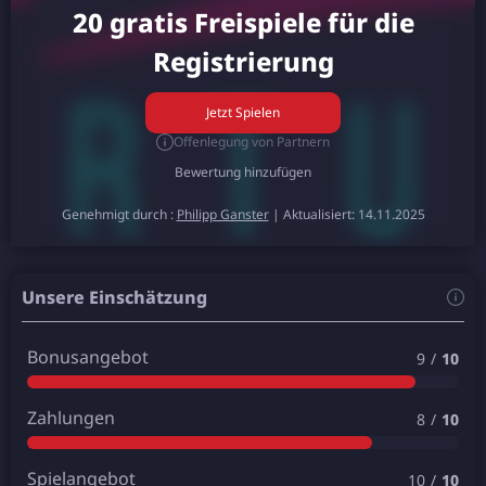
20 gratis Freispiele für die
Registrierung
Jetzt Spielen
Offenlegung von Partnern
Bewertung hinzufügen
Genehmigt durch :
Philipp Ganster
|
Aktualisiert: 14.11.2025
Unsere Einschätzung
Bonusangebot
9
/
10
Zahlungen
8
/
10
Spielangebot
10
/
10