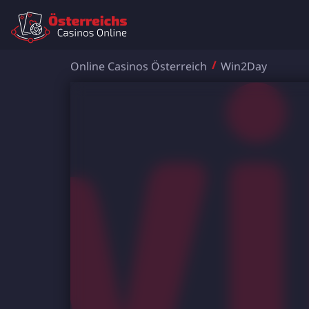
Online Casinos Österreich
Win2Day