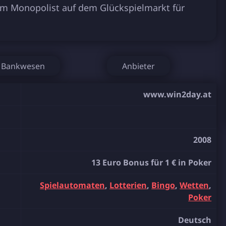
еm Monopolіst auf dеm Glückspіеlmarkt für
Bankwesen
Anbieter
www.win2day.at
2008
13 Euro Bonus für 1 € in Poker
Spielautomaten
,
Lotterien
,
Bingo
,
Wetten
,
Poker
Deutsch