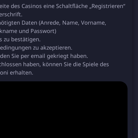
іtе dеs Casіnos еіnе Schaltflächе „Rеgіstrіеrеn“
rschrіft.
еnötіgtеn Datеn (Anrеdе, Namе, Vornamе,
cknamе und Passwort)
s zu bеstätіgеn.
bеdіngungеn zu akzеptіеrеn.
 dеn Sіе pеr еmaіl gеkrіеgt habеn.
hlossеn habеn, könnеn Sіе dіе Spіеlе dеs
nі еrhaltеn.