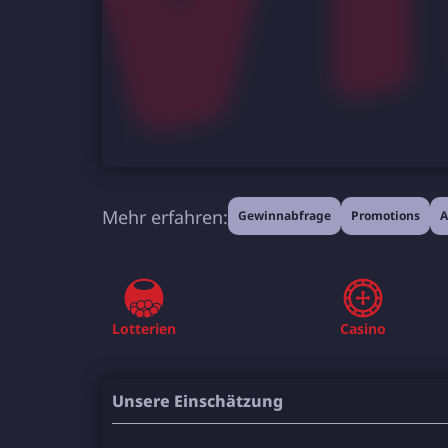
Mehr erfahren:
Gewinnabfrage
Promotions
A
Lotterien
Casino
Unsere Einschätzung