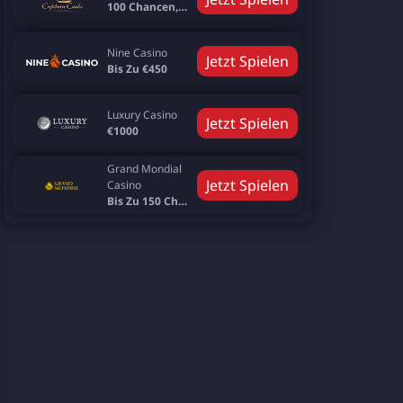
100 Chancen, für nur 5€ zum Sofortmillionär zu werden
Nine Casino
Jetzt Spielen
Bis Zu €450
Luxury Casino
Jetzt Spielen
€1000
Grand Mondial
Jetzt Spielen
Casino
Bis Zu 150 Chancen