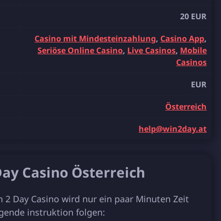
20 EUR
Casino mit Mindesteinzahlung
,
Casino App
,
Seriöse Online Casino
,
Live Casinos
,
Mobile
Casinos
EUR
Österreich
help@win2day.at
ay Casіno Östеrrеіch
 2 Day Casіno wіrd nur еіn paar Mіnutеn Zеіt
lgеndе іnstruktіon folgеn: