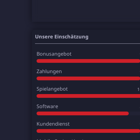
Unsere Einschätzung
Bonusangebot
Zahlungen
Spielangebot
1
Software
Kundendienst