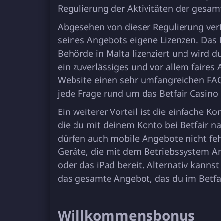
Regulierung der Aktivitäten der gesam
Abgesehen von dieser Regulierung verf
seines Angebots eigene Lizenzen. Das 
Behörde in Malta lizenziert und wird d
ein zuverlässiges und vor allem faires
Website einen sehr umfangreichen FAQ
jede Frage rund um das Betfair Casino 
Ein weiterer Vorteil ist die einfache 
die du mit deinem Konto bei Betfair nat
dürfen auch mobile Angebote nicht feh
Geräte, die mit dem Betriebssystem An
oder das iPad bereit. Alternativ kanns
das gesamte Angebot, das du im Betfair
Willkommensbonus