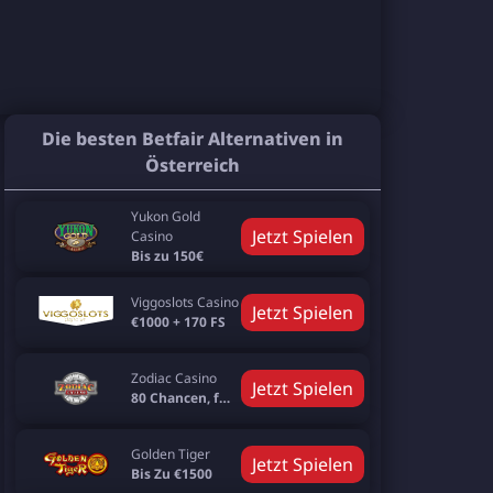
Die besten Betfair Alternativen in
zahlungen
Fazit
Österreich
Yukon Gold
Jetzt Spielen
Casino
Bis zu 150€
Viggoslots Casino
Jetzt Spielen
€1000 + 170 FS
Zodiac Casino
Jetzt Spielen
80 Chancen, für nur 1€ zum Sofortmillionär zu werden
Golden Tiger
Jetzt Spielen
Bis Zu €1500