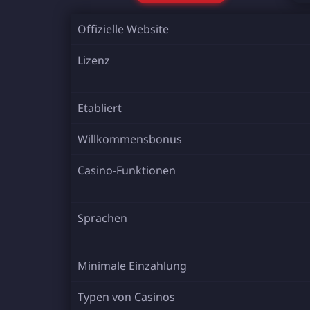
Offizielle Website
Lizenz
Etabliert
Willkommensbonus
Casino-Funktionen
Sprachen
Minimale Einzahlung
Typen von Casinos