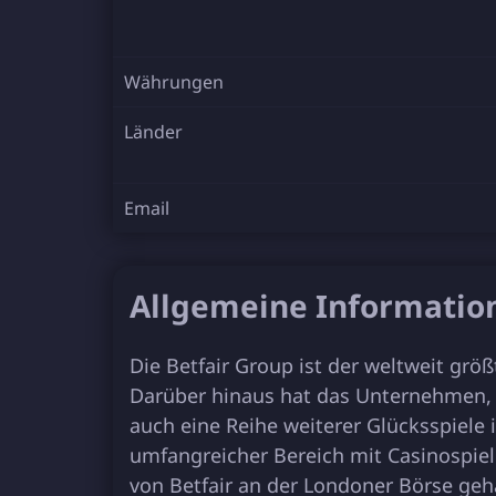
Währungen
Länder
Email
Allgemeine Informatio
Die Betfair Group ist der weltweit grö
Darüber hinaus hat das Unternehmen, 
auch eine Reihe weiterer Glücksspiele
umfangreicher Bereich mit Casinospiel
von Betfair an der Londoner Börse geha