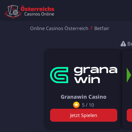
Online Casinos Österreich
Betfair
B
Granawin Casino
5
/
10
Jetzt Spielen