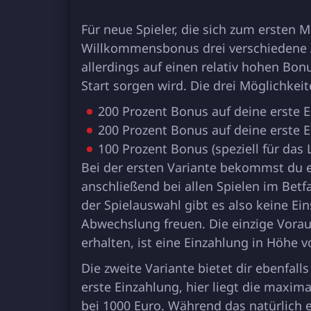
Für neue Spieler, die sich zum ersten M
Willkommensbonus drei verschiedene Al
allerdings auf einen relativ hohen Bo
Start sorgen wird. Die drei Möglichkeit
200 Prozent Bonus auf deine erste Ei
200 Prozent Bonus auf deine erste Ei
100 Prozent Bonus (speziell für das 
Bei der ersten Variante bekommst du e
anschließend bei allen Spielen im Betf
der Spielauswahl gibt es also keine Ei
Abwechslung freuen. Die einzige Vora
erhalten, ist eine Einzahlung in Höhe 
Die zweite Variante bietet dir ebenfal
erste Einzahlung, hier liegt die maxim
bei 1000 Euro. Während das natürlich ei