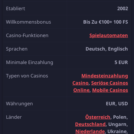
Etabliert
2002
Willkommensbonus
Bis Zu €100+ 100 FS
Casino-Funktionen
Spielautomaten
Sprachen
Deutsch, Englisch
Minimale Einzahlung
5 EUR
Typen von Casinos
Mindesteinzahlung
Casino
,
Seriöse Casinos
Online
,
Mobile Casinos
Währungen
EUR, USD
Länder
Österreich
, Polen,
Deutschland
, Ungarn,
Niederlande
, Ukraine,