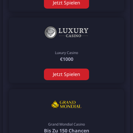
Jetzt Spielen
Luxury Casino
€1000
Jetzt Spielen
Grand Mondial Casino
Bis Zu 150 Chancen