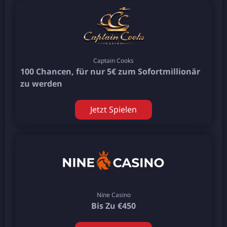
Captain Cooks
100 Chancen, für nur 5€ zum Sofortmillionär
zu werden
Jetzt Spielen
Nine Casino
Bis Zu €450