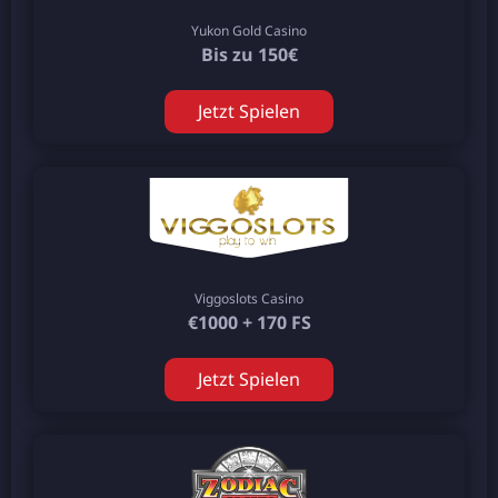
Yukon Gold Casino
Bis zu 150€
Jetzt Spielen
Viggoslots Casino
€1000 + 170 FS
Jetzt Spielen