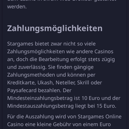
werden.
Zahlungsmöglichkeiten
Stargames bietet zwar nicht so viele
Zahlungsmöglichkeiten wie andere Casinos
an, doch die Bearbeitung erfolgt stets zügig
und zuverlässig. Sie finden gängige
Zahlungsmethoden und können per
Kreditkarte, Ukash, Neteller, Skrill oder
Paysafecard bezahlen. Der
Mindesteinzahlungsbetrag ist 10 Euro und der
Mindestauszahlungsbetrag liegt bei 15 Euro.
Für die Auszahlung wird von Stargames Online
Casino eine kleine Gebühr von einem Euro