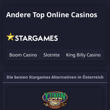
Andere Top Online Casinos
Boom Casino
Slotnite
King Billy Casino
Die besten Stargames Alternativen in Österreich