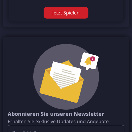
Jetzt Spielen
Abonnieren Sie unseren Newsletter
Erhalten Sie exklusive Updates und Angebote