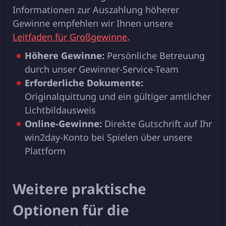
Informationen zur Auszahlung höherer
Gewinne empfehlen wir Ihnen unsere
Leitfaden für Großgewinne
.
Höhere Gewinne:
Persönliche Betreuung
durch unser Gewinner-Service-Team
Erforderliche Dokumente:
Originalquittung und ein gültiger amtlicher
Lichtbildausweis
Online-Gewinne:
Direkte Gutschrift auf Ihr
win2day-Konto bei Spielen über unsere
Plattform
Weitere praktische
Optionen für die