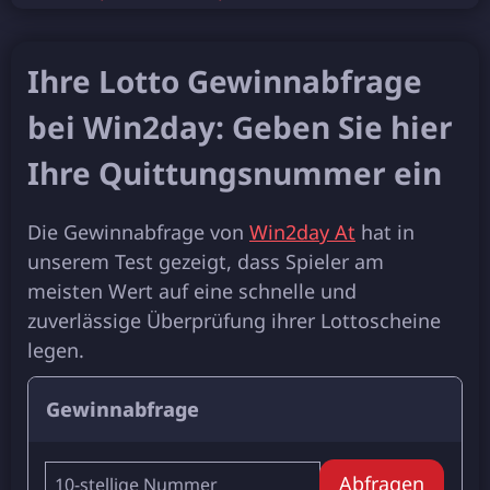
Ihre Lotto Gewinnabfrage
bei Win2day: Geben Sie hier
Ihre Quittungsnummer ein
Die Gewinnabfrage von
Win2day At
hat in
unserem Test gezeigt, dass Spieler am
meisten Wert auf eine schnelle und
zuverlässige Überprüfung ihrer Lottoscheine
legen.
Gewinnabfrage
Abfragen