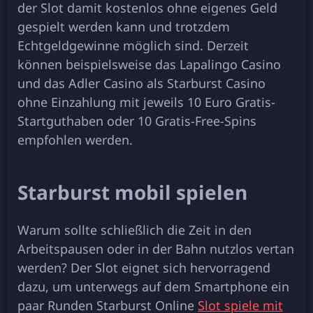
der Slot damit kostenlos ohne eigenes Geld
gespielt werden kann und trotzdem
Echtgeldgewinne möglich sind. Derzeit
können beispielsweise das Lapalingo Casino
und das Adler Casino als Starburst Casino
ohne Einzahlung mit jeweils 10 Euro Gratis-
Startguthaben oder 10 Gratis-Free-Spins
empfohlen werden.
Starburst mobil spielen
Warum sollte schließlich die Zeit in den
Arbeitspausen oder in der Bahn nutzlos vertan
werden? Der Slot eignet sich hervorragend
dazu, um unterwegs auf dem Smartphone ein
paar Runden Starburst Online
Slot spiele mit