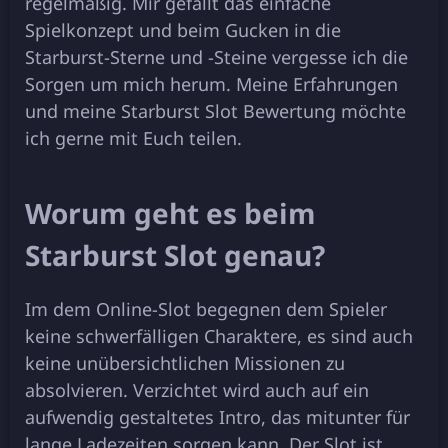
regelmäßig. Mir gefällt das einfache
Spielkonzept und beim Gucken in die
Starburst-Sterne und -Steine vergesse ich die
Sorgen um mich herum. Meine Erfahrungen
und meine Starburst Slot Bewertung möchte
ich gerne mit Euch teilen.
Worum geht es beim
Starburst Slot genau?
Im dem Online-Slot begegnen dem Spieler
keine schwerfälligen Charaktere, es sind auch
keine unübersichtlichen Missionen zu
absolvieren. Verzichtet wird auch auf ein
aufwendig gestaltetes Intro, das mitunter für
lange Ladezeiten sorgen kann. Der Slot ist