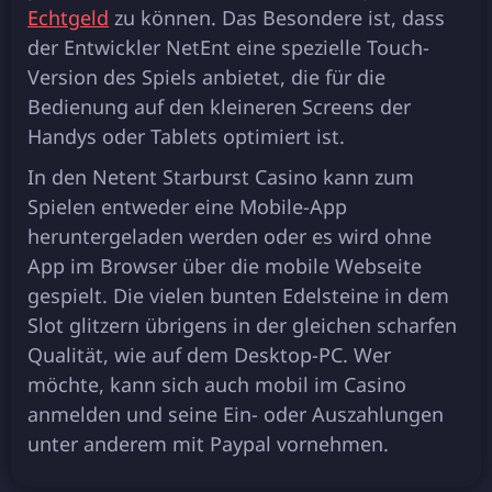
Echtgeld
zu können. Das Besondere ist, dass
der Entwickler NetEnt eine spezielle Touch-
Version des Spiels anbietet, die für die
Bedienung auf den kleineren Screens der
Handys oder Tablets optimiert ist.
In den Netent Starburst Casino kann zum
Spielen entweder eine Mobile-App
heruntergeladen werden oder es wird ohne
App im Browser über die mobile Webseite
gespielt. Die vielen bunten Edelsteine in dem
Slot glitzern übrigens in der gleichen scharfen
Qualität, wie auf dem Desktop-PC. Wer
möchte, kann sich auch mobil im Casino
anmelden und seine Ein- oder Auszahlungen
unter anderem mit Paypal vornehmen.