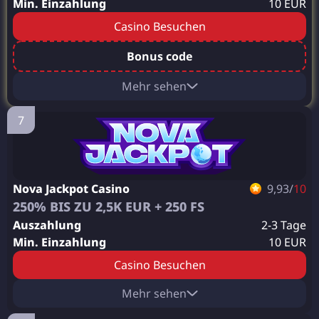
Min. Einzahlung
10 EUR
Blackjack
Jackpots
Tischspiele
Casino Besuchen
Etabliert:
Mehr sehen
2023
Lizenz:
Curacao
Zahlungsarten:
Visa
Mastercard
Sofort
Revolut
Nova Jackpot Casino
9,93/
10
N26
Bitcoin
Ethereum
Litecoin
250% BIS ZU 2,5K EUR + 250 FS
Ripple
Dogecoin
Giropay
Ecopayz
Auszahlung
2-3 Tage
E-Wallet
Kreditkarten
Min. Einzahlung
10 EUR
Casino-Funktionen:
Casino Besuchen
Live Roulette
Roulette
Live Blackjack
Etabliert:
Mehr sehen
Baccarat
Lotto
Bingo
2023