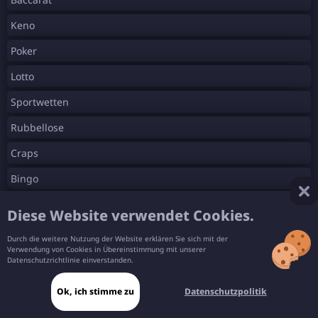
Keno
Poker
Lotto
Sportwetten
Rubbellose
Craps
Bingo
Diese Website verwendet Cookies.
Durch die weitere Nutzung der Website erklären Sie sich mit der
Verwendung von Cookies in Übereinstimmung mit unserer
Datenschutzrichtlinie einverstanden.
Ok, ich stimme zu
Datenschutzpolitik