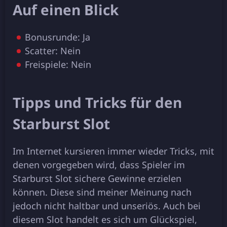
Auf einen Blick
Bonusrunde: Ja
Scatter: Nein
Freispiele: Nein
Tipps und Tricks für den
Starburst Slot
Im Internet kursieren immer wieder Tricks, mit
denen vorgegeben wird, dass Spieler im
Starburst Slot sichere Gewinne erzielen
können. Diese sind meiner Meinung nach
jedoch nicht haltbar und unseriös. Auch bei
diesem Slot handelt es sich um Glückspiel,