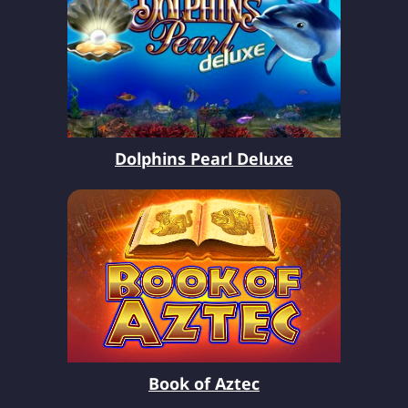
Dolphins Pearl Deluxe
Book of Aztec