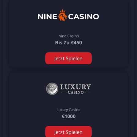
Nine Casino
Bis Zu €450
Jetzt Spielen
Luxury Casino
€1000
Jetzt Spielen