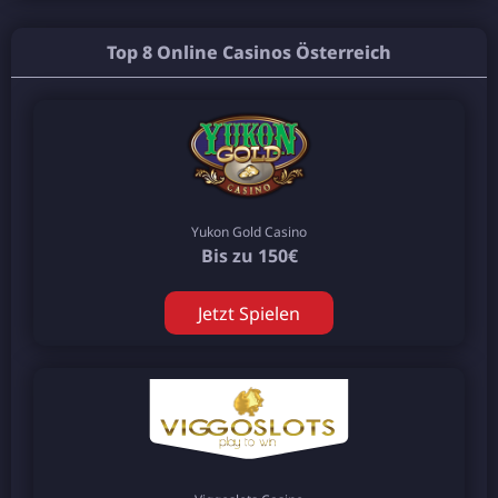
Top 8 Online Casinos Österreich
Yukon Gold Casino
Bis zu 150€
Jetzt Spielen