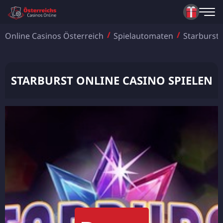
Online Casinos Österreich
Spielautomaten
Starburst
STARBURST ONLINE CASINO SPIELEN